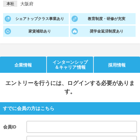
大阪府
本社
就活支援
就活コラム
シェアトップクラス事業あり
教育制度・研修が充実
就活ノウハウが満載！
お役立ち記事・相談室など
家賃補助あり
奨学金返済制度あり
適職診断
就活チャンネル
あなたに合う仕事を診断！
動画で対策講座をチェック
就活ニュースペーパー
よくある質問
インターンシップ
企業情報
採用情報
就活時事ニュースを更新
不明点があればこちら
＆キャリア情報
エントリー
を行うには、ログインする必要がありま
す。
すでに会員の方はこちら
会員ID