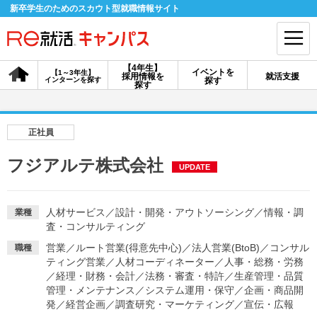
新卒学生のためのスカウト型就職情報サイト
【4年生】
イベントを
【1～3年生】
採用情報を
就活支援
インターンを探す
探す
会員登録
ログイン
探す
会員ID・パスワードを忘れた方はこちら
正社員
探す
フジアルテ株式会社
UPDATE
【4年生】
【4年生】
【1～3年生】
採用情報を探す
説明会を探す
インターンを探す
人材サービス
／
設計・開発・アウトソーシング
／
情報・調
業種
査・コンサルティング
営業
／
ルート営業(得意先中心)
／
法人営業(BtoB)
／
コンサル
職種
イベントを探す
ティング営業
／
人材コーディネーター
スカウト
／
人事・総務・労務
お知らせ
／
経理・財務・会計
／
法務・審査・特許
／
生産管理・品質
管理・メンテナンス
／
システム運用・保守
／
企画・商品開
発
／
経営企画
／
調査研究・マーケティング
／
宣伝・広報
就活ノウハウ・サポート