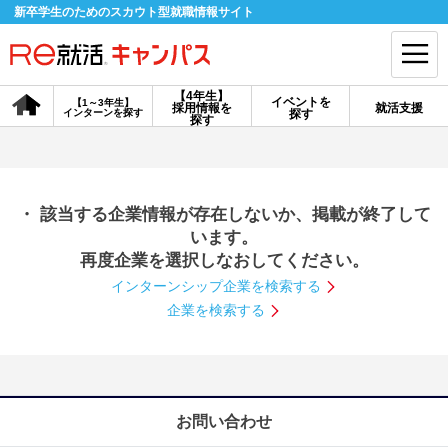
新卒学生のためのスカウト型就職情報サイト
【4年生】
イベントを
【1～3年生】
採用情報を
就活支援
インターンを探す
探す
会員登録
ログイン
探す
会員ID・パスワードを忘れた方はこちら
・ 該当する企業情報が存在しないか、掲載が終了して
探す
います。
再度企業を選択しなおしてください。
インターンシップ企業を検索する
【4年生】
【4年生】
【1～3年生】
採用情報を探す
説明会を探す
インターンを探す
企業を検索する
イベントを探す
スカウト
お知らせ
お問い合わせ
就活ノウハウ・サポート