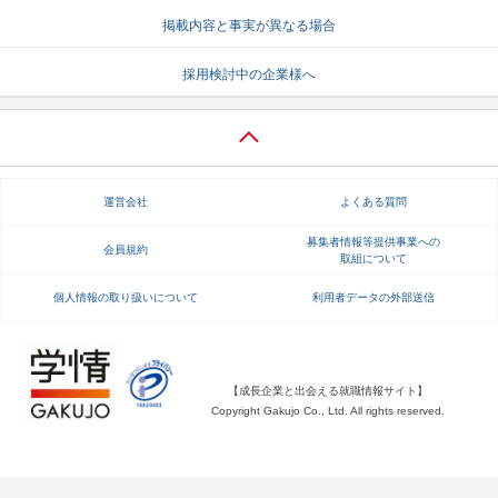
掲載内容と事実が異なる場合
就活支援
就活コラム
就活ノウハウが満載！
お役立ち記事・相談室など
採用検討中の企業様へ
適職診断
就活チャンネル
あなたに合う仕事を診断！
動画で対策講座をチェック
就活ニュースペーパー
よくある質問
運営会社
よくある質問
就活時事ニュースを更新
不明点があればこちら
募集者情報等提供事業への
会員規約
取組について
個人情報の取り扱いについて
利用者データの外部送信
【成長企業と出会える就職情報サイト】
Copyright Gakujo Co., Ltd. All rights reserved.