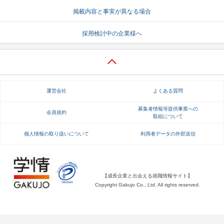
掲載内容と事実が異なる場合
就活支援
就活コラム
就活ノウハウが満載！
お役立ち記事・相談室など
採用検討中の企業様へ
適職診断
就活チャンネル
あなたに合う仕事を診断！
動画で対策講座をチェック
就活ニュースペーパー
よくある質問
運営会社
よくある質問
就活時事ニュースを更新
不明点があればこちら
募集者情報等提供事業への
会員規約
取組について
個人情報の取り扱いについて
利用者データの外部送信
【成長企業と出会える就職情報サイト】
Copyright Gakujo Co., Ltd. All rights reserved.