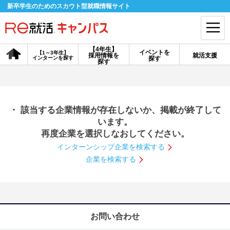
新卒学生のためのスカウト型就職情報サイト
【4年生】
イベントを
【1～3年生】
採用情報を
就活支援
インターンを探す
探す
会員登録
ログイン
探す
会員ID・パスワードを忘れた方はこちら
・ 該当する企業情報が存在しないか、掲載が終了して
探す
います。
再度企業を選択しなおしてください。
インターンシップ企業を検索する
【4年生】
【4年生】
【1～3年生】
採用情報を探す
説明会を探す
インターンを探す
企業を検索する
イベントを探す
スカウト
お知らせ
お問い合わせ
就活ノウハウ・サポート