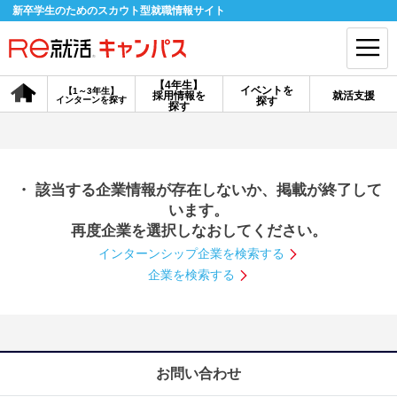
新卒学生のためのスカウト型就職情報サイト
【4年生】
イベントを
【1～3年生】
採用情報を
就活支援
インターンを探す
探す
会員登録
ログイン
探す
会員ID・パスワードを忘れた方はこちら
・ 該当する企業情報が存在しないか、掲載が終了して
探す
います。
再度企業を選択しなおしてください。
インターンシップ企業を検索する
【4年生】
【4年生】
【1～3年生】
採用情報を探す
説明会を探す
インターンを探す
企業を検索する
イベントを探す
スカウト
お知らせ
お問い合わせ
就活ノウハウ・サポート