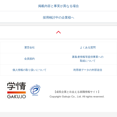
掲載内容と事実が異なる場合
就活支援
就活コラム
就活ノウハウが満載！
お役立ち記事・相談室など
採用検討中の企業様へ
適職診断
就活チャンネル
あなたに合う仕事を診断！
動画で対策講座をチェック
就活ニュースペーパー
よくある質問
運営会社
よくある質問
就活時事ニュースを更新
不明点があればこちら
募集者情報等提供事業への
会員規約
取組について
個人情報の取り扱いについて
利用者データの外部送信
【成長企業と出会える就職情報サイト】
Copyright Gakujo Co., Ltd. All rights reserved.