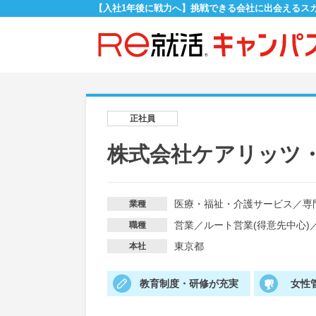
【入社1年後に戦力へ】挑戦できる会社に出会えるス
正社員
株式会社ケアリッツ
医療・福祉・介護サービス
／
専
業種
営業
／
ルート営業(得意先中心)
職種
東京都
本社
教育制度・研修が充実
女性