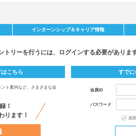
インターンシップ
＆キャリア情報
ントリー
を行うには、ログインする必要がありま
方はこちら
すでに
ベント案内など、さまざまな会
会員ID
。
パスワード
録！
わります！
次
録