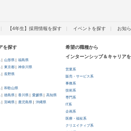
【4年生】採用情報を探す
イベントを探す
お知
アを探す
希望の職種から
インターンシップ＆キャリアを
県
山形県
福島県
県
東京都
神奈川県
営業系
県
長野県
販売・サービス系
事務系
県
和歌山県
技術系
県
徳島県
香川県
愛媛県
高知県
専門系
県
宮崎県
鹿児島県
沖縄県
IT系
企画系
医療・福祉系
クリエイティブ系