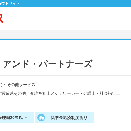
カウトサイト
・アンド・パートナーズ
門・その他サービス
／
営業系その他
／
介護福祉士
／
ケアワーカー・介護士・社会福祉士
管理職20％以上
奨学金返済制度あり