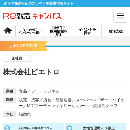
新卒学生のためのスカウト型就職情報サイト
【4年生】
イベントを
【1～3年生】
採用情報を
就活支援
インターンを探す
探す
会員登録
ログイン
探す
大学1,2年生歓迎
会員ID・パスワードを忘れた方はこちら
正社員
探す
株式会社ピエトロ
【4年生】
【4年生】
【1～3年生】
採用情報を探す
説明会を探す
インターンを探す
食品
／
フードビジネス
業種
販売・接客
／
店長・店舗運営
／
スーパーバイザー・バイヤ
職種
ー
／
MD(マーチャンダイザー)
／
ホール・調理スタッフ
イベントを探す
スカウト
お知らせ
福岡県
本社
就活ノウハウ・サポート
女性管理職20％以上
入社3年以内離職率15％以下