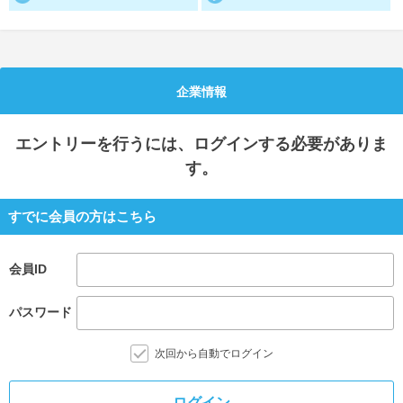
就活支援
就活コラム
就活ノウハウが満載！
お役立ち記事・相談室など
企業情報
適職診断
就活チャンネル
あなたに合う仕事を診断！
動画で対策講座をチェック
エントリー
を行うには、ログインする必要がありま
就活ニュースペーパー
よくある質問
す。
就活時事ニュースを更新
不明点があればこちら
すでに会員の方はこちら
会員ID
パスワード
次回から自動でログイン
ログイン