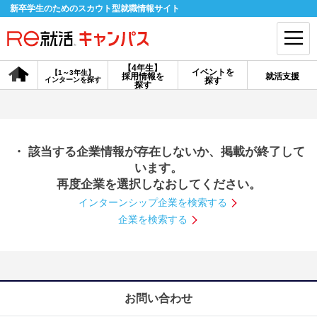
新卒学生のためのスカウト型就職情報サイト
【4年生】
イベントを
【1～3年生】
採用情報を
就活支援
インターンを探す
探す
会員登録
ログイン
探す
会員ID・パスワードを忘れた方はこちら
・ 該当する企業情報が存在しないか、掲載が終了して
探す
います。
再度企業を選択しなおしてください。
インターンシップ企業を検索する
【4年生】
【4年生】
【1～3年生】
採用情報を探す
説明会を探す
インターンを探す
企業を検索する
イベントを探す
スカウト
お知らせ
お問い合わせ
就活ノウハウ・サポート