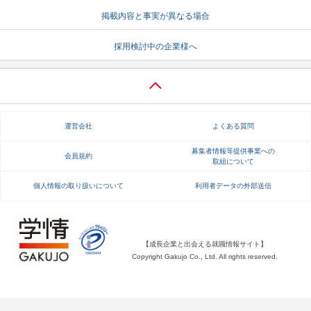
掲載内容と事実が異なる場合
就活支援
就活コラム
就活ノウハウが満載！
お役立ち記事・相談室など
採用検討中の企業様へ
適職診断
就活チャンネル
あなたに合う仕事を診断！
動画で対策講座をチェック
就活ニュースペーパー
よくある質問
運営会社
よくある質問
就活時事ニュースを更新
不明点があればこちら
募集者情報等提供事業への
会員規約
取組について
個人情報の取り扱いについて
利用者データの外部送信
【成長企業と出会える就職情報サイト】
Copyright Gakujo Co., Ltd. All rights reserved.