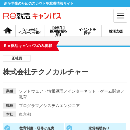
新卒学生のためのスカウト型就職情報サイト
【4年生】
イベントを
【1～3年生】
採用情報を
就活支援
インターンを探す
探す
会員登録
ログイン
探す
Ｒｅ就活キャンパスのみ掲載
会員ID・パスワードを忘れた方はこちら
正社員
探す
株式会社テクノカルチャー
【4年生】
【4年生】
【1～3年生】
採用情報を探す
説明会を探す
インターンを探す
ソフトウェア・情報処理
／
インターネット・ゲーム関連
／
業種
教育
プログラマ
／
システムエンジニア
職種
イベントを探す
スカウト
お知らせ
東京都
本社
就活ノウハウ・サポート
教育制度・研修が充実
家賃補助あり