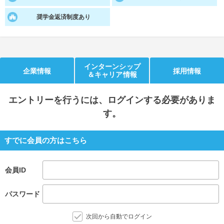
就活支援
就活コラム
奨学金返済制度あり
就活ノウハウが満載！
お役立ち記事・相談室など
適職診断
就活チャンネル
インターンシップ
あなたに合う仕事を診断！
動画で対策講座をチェック
企業情報
採用情報
＆キャリア情報
就活ニュースペーパー
よくある質問
エントリー
を行うには、ログインする必要がありま
就活時事ニュースを更新
不明点があればこちら
す。
すでに会員の方はこちら
会員ID
パスワード
次回から自動でログイン