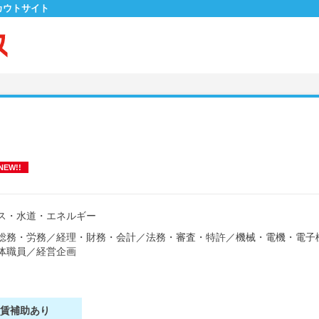
カウトサイト
NEW!!
ス・水道・エネルギー
総務・労務
／
経理・財務・会計
／
法務・審査・特許
／
機械・電機・電子
体職員
／
経営企画
家賃補助あり