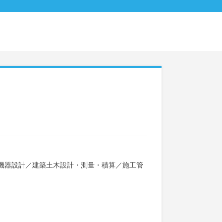
機器設計
／
建築土木設計・測量・積算
／
施工管