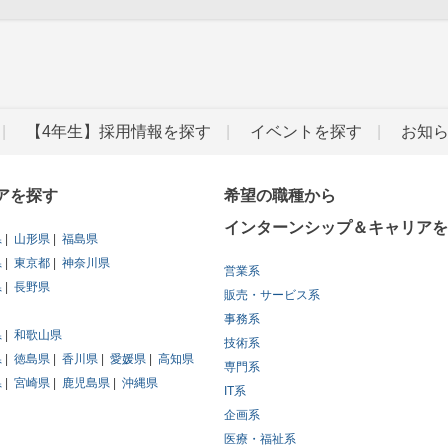
【4年生】採用情報を探す
イベントを探す
お知
アを探す
希望の職種から
インターンシップ＆キャリアを
県
山形県
福島県
県
東京都
神奈川県
営業系
県
長野県
販売・サービス系
事務系
県
和歌山県
技術系
県
徳島県
香川県
愛媛県
高知県
専門系
県
宮崎県
鹿児島県
沖縄県
IT系
企画系
医療・福祉系