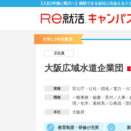
【入社1年後に戦力へ】挑戦できる会社に出会えるス
大学1,2年生歓迎
正社員
大阪広域水道企業団
官公庁・公社・団体
／
電力・ガ
業種
一般事務・秘書・受付
／
人事・
職種
理
／
化学、素材系
／
公務員・団
大阪府
本社
教育制度・研修が充実