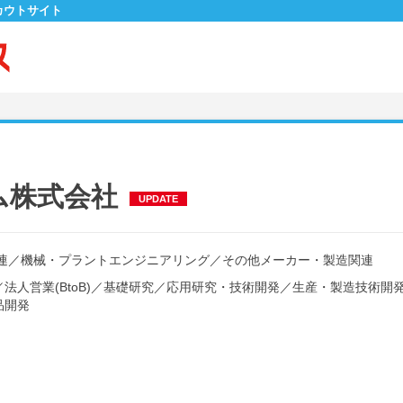
カウトサイト
ム株式会社
UPDATE
連
／
機械・プラントエンジニアリング
／
その他メーカー・製造関連
／
法人営業(BtoB)
／
基礎研究
／
応用研究・技術開発
／
生産・製造技術開
品開発