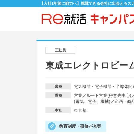
【入社1年後に戦力へ】挑戦できる会社に出会えるス
正社員
東成エレクトロビー
電気機器・電子機器・半導体関
業種
営業
／
ルート営業(得意先中心)
職種
(電気、電子、機械)
／
企画・商
東京都
本社
教育制度・研修が充実