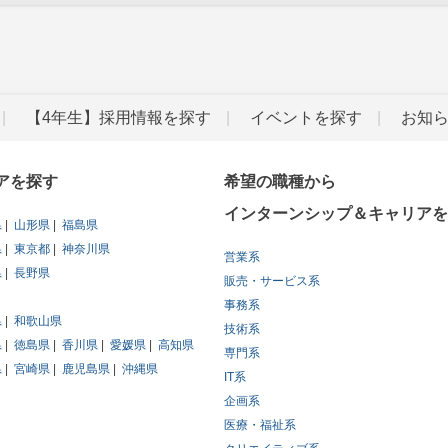
【4年生】採用情報を探す
イベントを探す
お知
アを探す
希望の職種から
インターンシップ＆キャリアを
県
山形県
福島県
県
東京都
神奈川県
営業系
県
長野県
販売・サービス系
事務系
県
和歌山県
技術系
県
徳島県
香川県
愛媛県
高知県
専門系
県
宮崎県
鹿児島県
沖縄県
IT系
企画系
医療・福祉系