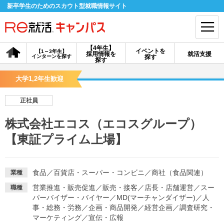
新卒学生のためのスカウト型就職情報サイト
【4年生】
イベントを
【1～3年生】
採用情報を
就活支援
インターンを探す
探す
会員登録
ログイン
探す
大学1,2年生歓迎
会員ID・パスワードを忘れた方はこちら
正社員
探す
株式会社エコス（エコスグループ）
【東証プライム上場】
【4年生】
【4年生】
【1～3年生】
採用情報を探す
説明会を探す
インターンを探す
食品
／
百貨店・スーパー・コンビニ
／
商社（食品関連）
業種
イベントを探す
スカウト
お知らせ
営業推進・販売促進
／
販売・接客
／
店長・店舗運営
／
スー
職種
パーバイザー・バイヤー
／
MD(マーチャンダイザー)
／
人
事・総務・労務
／
企画・商品開発
／
経営企画
／
調査研究・
就活ノウハウ・サポート
マーケティング
／
宣伝・広報