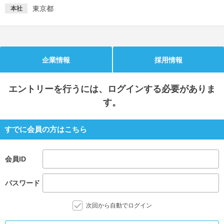
東京都
本社
就活支援
就活コラム
就活ノウハウが満載！
お役立ち記事・相談室など
適職診断
就活チャンネル
企業情報
採用情報
あなたに合う仕事を診断！
動画で対策講座をチェック
エントリー
を行うには、ログインする必要がありま
就活ニュースペーパー
よくある質問
す。
就活時事ニュースを更新
不明点があればこちら
すでに会員の方はこちら
会員ID
パスワード
次回から自動でログイン