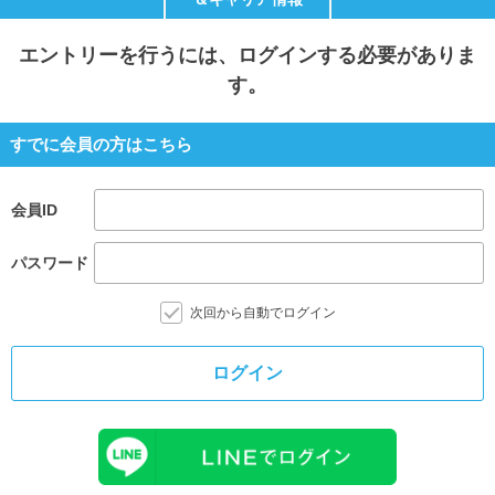
就活支援
就活コラム
エントリー
を行うには、ログインする必要がありま
就活ノウハウが満載！
お役立ち記事・相談室など
す。
適職診断
就活チャンネル
すでに会員の方はこちら
あなたに合う仕事を診断！
動画で対策講座をチェック
就活ニュースペーパー
よくある質問
会員ID
就活時事ニュースを更新
不明点があればこちら
パスワード
次回から自動でログイン
ログイン