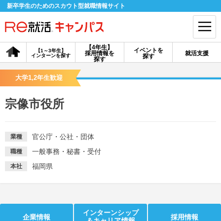
新卒学生のためのスカウト型就職情報サイト
【4年生】
イベントを
【1～3年生】
採用情報を
就活支援
インターンを探す
探す
会員登録
ログイン
探す
大学1,2年生歓迎
会員ID・パスワードを忘れた方はこちら
宗像市役所
探す
官公庁・公社・団体
業種
【4年生】
【4年生】
【1～3年生】
採用情報を探す
説明会を探す
インターンを探す
一般事務・秘書・受付
職種
福岡県
本社
イベントを探す
スカウト
お知らせ
就活ノウハウ・サポート
インターンシップ
企業情報
採用情報
＆キャリア情報