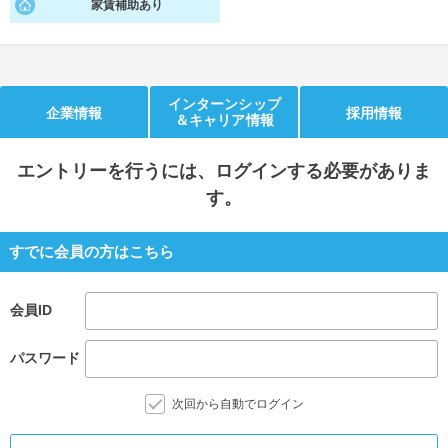
家賃補助あり
就活支援
就活コラム
就活ノウハウが満載！
お役立ち記事・相談室など
インターンシップ
適職診断
就活チャンネル
企業情報
採用情報
＆キャリア情報
あなたに合う仕事を診断！
動画で対策講座をチェック
エントリー
を行うには、ログインする必要がありま
就活ニュースペーパー
よくある質問
す。
就活時事ニュースを更新
不明点があればこちら
すでに会員の方はこちら
会員ID
パスワード
次回から自動でログイン