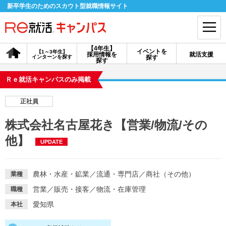
新卒学生のためのスカウト型就職情報サイト
【4年生】
イベントを
【1～3年生】
採用情報を
就活支援
インターンを探す
探す
会員登録
ログイン
探す
Ｒｅ就活キャンパスのみ掲載
会員ID・パスワードを忘れた方はこちら
正社員
探す
株式会社名古屋花き【営業/物流/その
他】
UPDATE
【4年生】
【4年生】
【1～3年生】
採用情報を探す
説明会を探す
インターンを探す
農林・水産・鉱業
／
流通・専門店
／
商社（その他）
業種
イベントを探す
スカウト
お知らせ
営業
／
販売・接客
／
物流・在庫管理
職種
愛知県
本社
就活ノウハウ・サポート