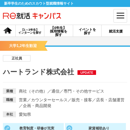
新卒学生のためのスカウト型就職情報サイト
【4年生】
イベントを
【1～3年生】
採用情報を
就活支援
インターンを探す
探す
会員登録
ログイン
探す
大学1,2年生歓迎
会員ID・パスワードを忘れた方はこちら
正社員
探す
ハートランド株式会社
UPDATE
【4年生】
【4年生】
【1～3年生】
採用情報を探す
説明会を探す
インターンを探す
商社（その他）
／
通信
／
専門・その他サービス
業種
営業
／
カウンターセールス
／
販売・接客
／
店長・店舗運営
職種
／
企画・商品開発
イベントを探す
スカウト
お知らせ
愛知県
本社
就活ノウハウ・サポート
教育制度・研修が充実
家賃補助あり