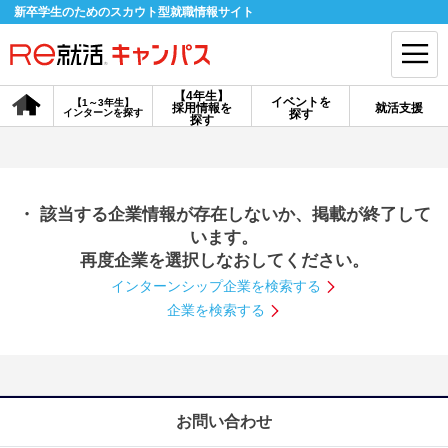
新卒学生のためのスカウト型就職情報サイト
【4年生】
イベントを
【1～3年生】
採用情報を
就活支援
インターンを探す
探す
会員登録
ログイン
探す
会員ID・パスワードを忘れた方はこちら
・ 該当する企業情報が存在しないか、掲載が終了して
探す
います。
再度企業を選択しなおしてください。
インターンシップ企業を検索する
【4年生】
【4年生】
【1～3年生】
採用情報を探す
説明会を探す
インターンを探す
企業を検索する
イベントを探す
スカウト
お知らせ
お問い合わせ
就活ノウハウ・サポート