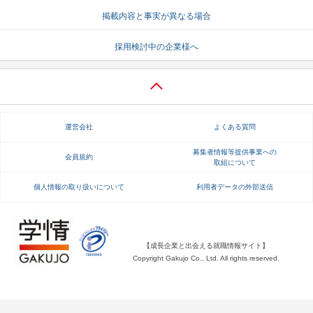
掲載内容と事実が異なる場合
就活支援
就活コラム
就活ノウハウが満載！
お役立ち記事・相談室など
採用検討中の企業様へ
適職診断
就活チャンネル
あなたに合う仕事を診断！
動画で対策講座をチェック
就活ニュースペーパー
よくある質問
運営会社
よくある質問
就活時事ニュースを更新
不明点があればこちら
募集者情報等提供事業への
会員規約
取組について
個人情報の取り扱いについて
利用者データの外部送信
【成長企業と出会える就職情報サイト】
Copyright Gakujo Co., Ltd. All rights reserved.