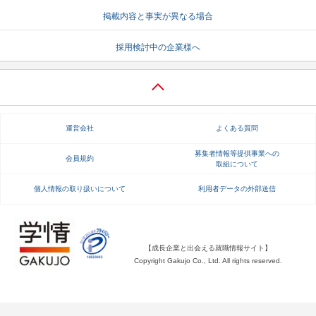
掲載内容と事実が異なる場合
就活支援
就活コラム
就活ノウハウが満載！
お役立ち記事・相談室など
採用検討中の企業様へ
適職診断
就活チャンネル
あなたに合う仕事を診断！
動画で対策講座をチェック
就活ニュースペーパー
よくある質問
運営会社
よくある質問
就活時事ニュースを更新
不明点があればこちら
募集者情報等提供事業への
会員規約
取組について
個人情報の取り扱いについて
利用者データの外部送信
【成長企業と出会える就職情報サイト】
Copyright Gakujo Co., Ltd. All rights reserved.