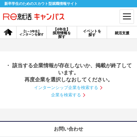
新卒学生のためのスカウト型就職情報サイト
【4年生】
イベントを
【1～3年生】
採用情報を
就活支援
インターンを探す
探す
会員登録
ログイン
探す
会員ID・パスワードを忘れた方はこちら
・ 該当する企業情報が存在しないか、掲載が終了して
探す
います。
再度企業を選択しなおしてください。
インターンシップ企業を検索する
【4年生】
【4年生】
【1～3年生】
採用情報を探す
説明会を探す
インターンを探す
企業を検索する
イベントを探す
スカウト
お知らせ
お問い合わせ
就活ノウハウ・サポート