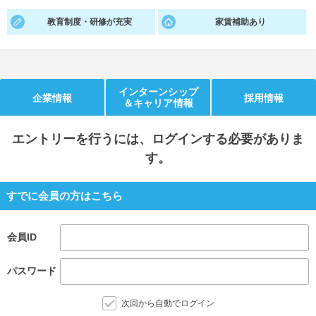
教育制度・研修が充実
家賃補助あり
就活支援
就活コラム
就活ノウハウが満載！
お役立ち記事・相談室など
適職診断
就活チャンネル
インターンシップ
企業情報
採用情報
あなたに合う仕事を診断！
動画で対策講座をチェック
＆キャリア情報
就活ニュースペーパー
よくある質問
エントリー
を行うには、ログインする必要がありま
就活時事ニュースを更新
不明点があればこちら
す。
すでに会員の方はこちら
会員ID
パスワード
次回から自動でログイン