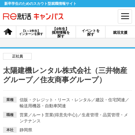
新卒学生のためのスカウト型就職情報サイト
【4年生】
イベントを
【1～3年生】
採用情報を
就活支援
インターンを探す
探す
会員登録
ログイン
探す
会員ID・パスワードを忘れた方はこちら
正社員
探す
太陽建機レンタル株式会社（三井物産
グループ／住友商事グループ）
【4年生】
【4年生】
【1～3年生】
採用情報を探す
説明会を探す
インターンを探す
信販・クレジット・リース・レンタル
／
建設・住宅関連
／
業種
輸送用機器・自動車関連
イベントを探す
スカウト
お知らせ
営業
／
ルート営業(得意先中心)
／
生産管理・品質管理・メ
職種
ンテナンス
就活ノウハウ・サポート
静岡県
本社