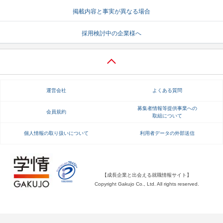
掲載内容と事実が異なる場合
就活支援
就活コラム
就活ノウハウが満載！
お役立ち記事・相談室など
採用検討中の企業様へ
適職診断
就活チャンネル
あなたに合う仕事を診断！
動画で対策講座をチェック
就活ニュースペーパー
よくある質問
運営会社
よくある質問
就活時事ニュースを更新
不明点があればこちら
募集者情報等提供事業への
会員規約
取組について
個人情報の取り扱いについて
利用者データの外部送信
【成長企業と出会える就職情報サイト】
Copyright Gakujo Co., Ltd. All rights reserved.