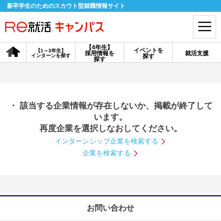
新卒学生のためのスカウト型就職情報サイト
【4年生】
イベントを
【1～3年生】
採用情報を
就活支援
インターンを探す
探す
会員登録
ログイン
探す
会員ID・パスワードを忘れた方はこちら
・ 該当する企業情報が存在しないか、掲載が終了して
探す
います。
再度企業を選択しなおしてください。
インターンシップ企業を検索する
【4年生】
【4年生】
【1～3年生】
採用情報を探す
説明会を探す
インターンを探す
企業を検索する
イベントを探す
スカウト
お知らせ
お問い合わせ
就活ノウハウ・サポート