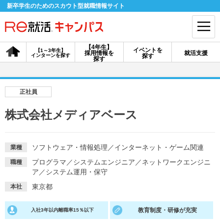
新卒学生のためのスカウト型就職情報サイト
【4年生】
イベントを
【1～3年生】
採用情報を
就活支援
インターンを探す
探す
会員登録
ログイン
探す
会員ID・パスワードを忘れた方はこちら
正社員
探す
株式会社メディアベース
【4年生】
【4年生】
【1～3年生】
採用情報を探す
説明会を探す
インターンを探す
ソフトウェア・情報処理
／
インターネット・ゲーム関連
業種
プログラマ
／
システムエンジニア
／
ネットワークエンジニ
職種
ア
／
システム運用・保守
イベントを探す
スカウト
お知らせ
東京都
本社
教育制度・研修が充実
入社3年以内離職率15％以下
就活ノウハウ・サポート