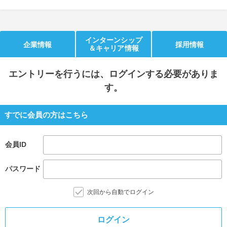
就活支援
就活コラム
就活ノウハウが満載！
お役立ち記事・相談室など
インターンシップ
企業情報
採用情報
＆キャリア情報
適職診断
就活チャンネル
あなたに合う仕事を診断！
動画で対策講座をチェック
エントリー
を行うには、ログインする必要がありま
す。
就活ニュースペーパー
よくある質問
就活時事ニュースを更新
不明点があればこちら
すでに会員の方はこちら
会員ID
パスワード
次回から自動でログイン
ログイン