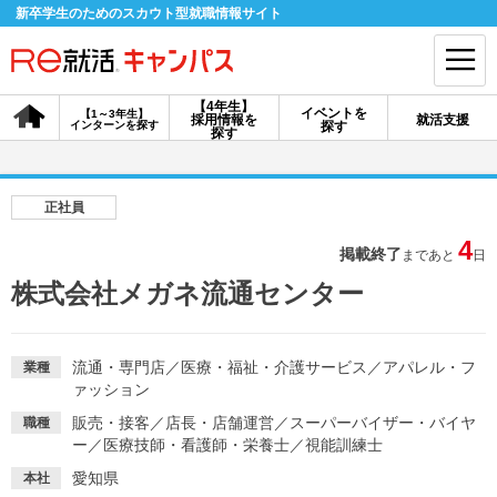
新卒学生のためのスカウト型就職情報サイト
【4年生】
イベントを
【1～3年生】
採用情報を
就活支援
インターンを探す
探す
会員登録
ログイン
探す
会員ID・パスワードを忘れた方はこちら
正社員
探す
4
掲載終了
まであと
日
株式会社メガネ流通センター
【4年生】
【4年生】
【1～3年生】
採用情報を探す
説明会を探す
インターンを探す
流通・専門店
／
医療・福祉・介護サービス
／
アパレル・フ
業種
ァッション
イベントを探す
スカウト
お知らせ
販売・接客
／
店長・店舗運営
／
スーパーバイザー・バイヤ
職種
ー
／
医療技師・看護師・栄養士
／
視能訓練士
就活ノウハウ・サポート
愛知県
本社