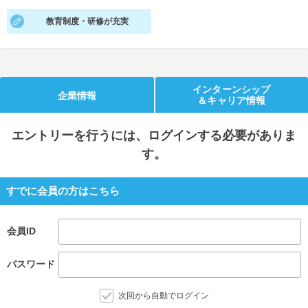
教育制度・研修が充実
就活支援
就活コラム
就活ノウハウが満載！
お役立ち記事・相談室など
適職診断
就活チャンネル
インターンシップ
企業情報
あなたに合う仕事を診断！
動画で対策講座をチェック
＆キャリア情報
就活ニュースペーパー
よくある質問
エントリー
を行うには、ログインする必要がありま
就活時事ニュースを更新
不明点があればこちら
す。
すでに会員の方はこちら
会員ID
パスワード
次回から自動でログイン