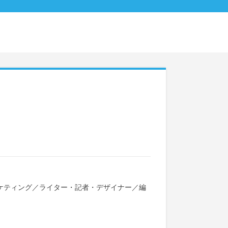
ケティング
／
ライター・記者・デザイナー
／
編