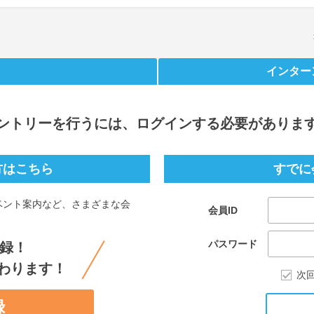
インター
ントリー
を行うには、ログインする必要がありま
方はこちら
すでに
ベント案内など、さまざまな会
会員ID
。
パスワード
録！
わります！
次
録