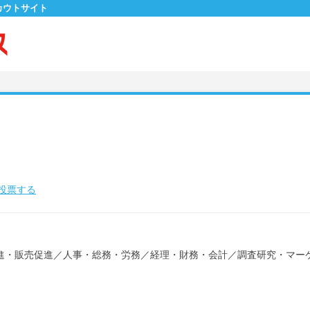
カウトサイト
投票する
進・販売促進
／
人事・総務・労務
／
経理・財務・会計
／
調査研究・マー