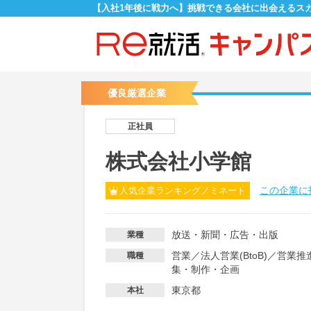
【入社1年後に戦力へ】挑戦できる会社に出会えるス
優良厳選企業
正社員
株式会社小学館
この企業に
人気企業ランキングノミネート
放送・新聞・広告・出版
業種
営業
／
法人営業(BtoB)
／
営業推
職種
集・制作・企画
東京都
本社