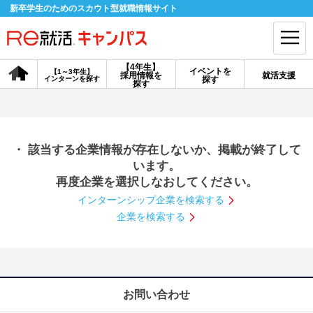
新卒学生のためのスカウト型就職情報サイト
【4年生】
イベントを
【1～3年生】
採用情報を
就活支援
インターンを探す
探す
会員登録
ログイン
探す
会員ID・パスワードを忘れた方はこちら
・ 該当する企業情報が存在しないか、掲載が終了して
探す
います。
再度企業を選択しなおしてください。
インターンシップ企業を検索する
【4年生】
【4年生】
【1～3年生】
採用情報を探す
説明会を探す
インターンを探す
企業を検索する
イベントを探す
スカウト
お知らせ
お問い合わせ
就活ノウハウ・サポート