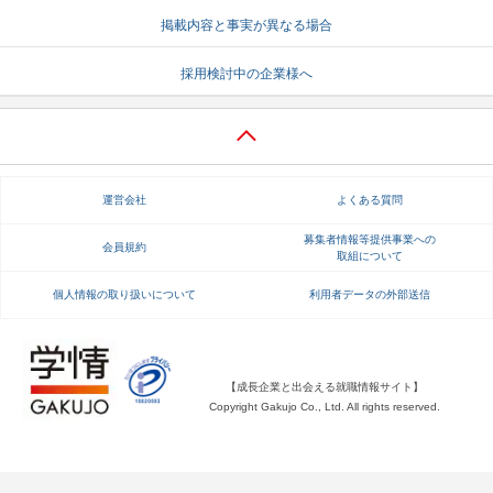
掲載内容と事実が異なる場合
就活支援
就活コラム
就活ノウハウが満載！
お役立ち記事・相談室など
採用検討中の企業様へ
適職診断
就活チャンネル
あなたに合う仕事を診断！
動画で対策講座をチェック
就活ニュースペーパー
よくある質問
運営会社
よくある質問
就活時事ニュースを更新
不明点があればこちら
募集者情報等提供事業への
会員規約
取組について
個人情報の取り扱いについて
利用者データの外部送信
【成長企業と出会える就職情報サイト】
Copyright Gakujo Co., Ltd. All rights reserved.