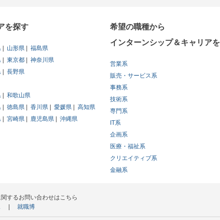
アを探す
希望の職種から
インターンシップ＆キャリアを
県
山形県
福島県
県
東京都
神奈川県
営業系
県
長野県
販売・サービス系
事務系
県
和歌山県
技術系
県
徳島県
香川県
愛媛県
高知県
専門系
県
宮崎県
鹿児島県
沖縄県
IT系
企画系
医療・福祉系
クリエイティブ系
金融系
に関するお問い合わせはこちら
ス
就職博