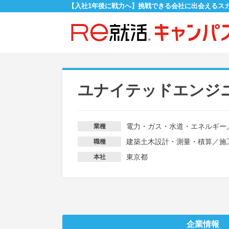
【入社1年後に戦力へ】挑戦できる会社に出会えるス
ユナイテッドエンジ
電力・ガス・水道・エネルギー
業種
建築土木設計・測量・積算
／
施
職種
東京都
本社
企業情報