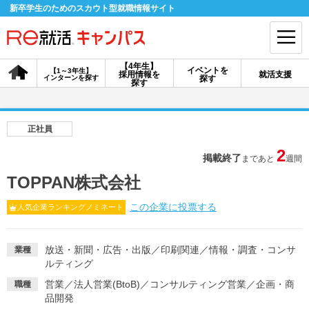
新卒学生のためのスカウト型就職情報サイト
【4年生】
イベントを
【1～3年生】
採用情報を
就活支援
インターンを探す
探す
会員登録
ログイン
探す
会員ID・パスワードを忘れた方はこちら
正社員
探す
2
掲載終了
まであと
週間
TOPPAN株式会社
【4年生】
【4年生】
【1～3年生】
採用情報を探す
説明会を探す
インターンを探す
この企業に投票する
人気企業ランキングノミネート
放送・新聞・広告・出版
／
印刷関連
／
情報・調査・コンサ
業種
イベントを探す
スカウト
お知らせ
ルティング
営業
／
法人営業(BtoB)
／
コンサルティング営業
／
企画・商
職種
就活ノウハウ・サポート
品開発