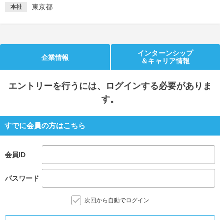
東京都
本社
就活支援
就活コラム
就活ノウハウが満載！
お役立ち記事・相談室など
インターンシップ
適職診断
就活チャンネル
企業情報
＆キャリア情報
あなたに合う仕事を診断！
動画で対策講座をチェック
エントリー
を行うには、ログインする必要がありま
就活ニュースペーパー
よくある質問
す。
就活時事ニュースを更新
不明点があればこちら
すでに会員の方はこちら
会員ID
パスワード
次回から自動でログイン