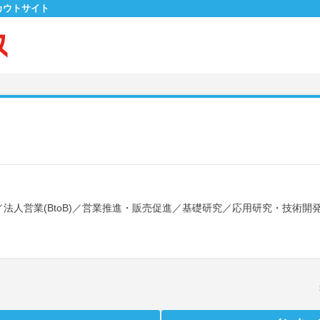
カウトサイト
／
法人営業(BtoB)
／
営業推進・販売促進
／
基礎研究
／
応用研究・技術開