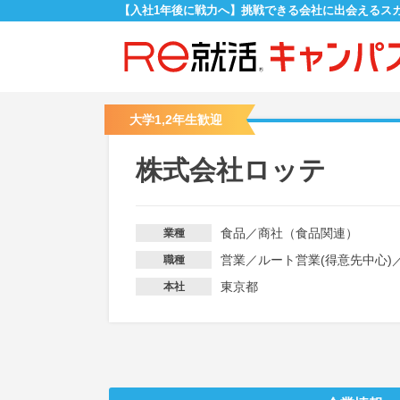
【入社1年後に戦力へ】挑戦できる会社に出会えるス
大学1,2年生歓迎
株式会社ロッテ
食品
／
商社（食品関連）
業種
営業
／
ルート営業(得意先中心)
職種
東京都
本社