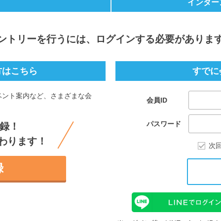
インター
ントリー
を行うには、ログインする必要がありま
方はこちら
すでに
ベント案内など、さまざまな会
会員ID
。
パスワード
録！
わります！
次
録