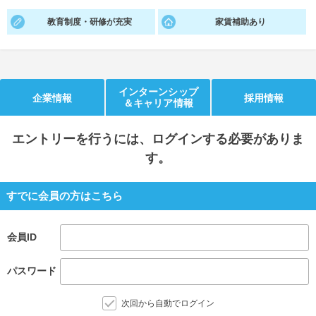
教育制度・研修が充実
家賃補助あり
就活支援
就活コラム
就活ノウハウが満載！
お役立ち記事・相談室など
適職診断
就活チャンネル
インターンシップ
企業情報
採用情報
あなたに合う仕事を診断！
動画で対策講座をチェック
＆キャリア情報
就活ニュースペーパー
よくある質問
エントリー
を行うには、ログインする必要がありま
就活時事ニュースを更新
不明点があればこちら
す。
すでに会員の方はこちら
会員ID
パスワード
次回から自動でログイン