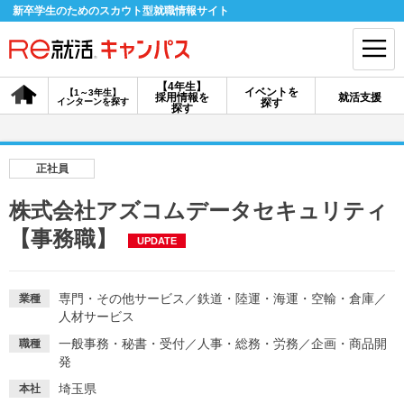
新卒学生のためのスカウト型就職情報サイト
【4年生】
イベントを
【1～3年生】
採用情報を
就活支援
インターンを探す
探す
会員登録
ログイン
探す
会員ID・パスワードを忘れた方はこちら
正社員
探す
株式会社アズコムデータセキュリティ
【事務職】
UPDATE
【4年生】
【4年生】
【1～3年生】
採用情報を探す
説明会を探す
インターンを探す
専門・その他サービス
／
鉄道・陸運・海運・空輸・倉庫
／
業種
人材サービス
イベントを探す
スカウト
お知らせ
一般事務・秘書・受付
／
人事・総務・労務
／
企画・商品開
職種
発
就活ノウハウ・サポート
埼玉県
本社