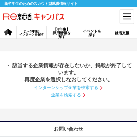
新卒学生のためのスカウト型就職情報サイト
【4年生】
イベントを
【1～3年生】
採用情報を
就活支援
インターンを探す
探す
会員登録
ログイン
探す
会員ID・パスワードを忘れた方はこちら
・ 該当する企業情報が存在しないか、掲載が終了して
探す
います。
再度企業を選択しなおしてください。
インターンシップ企業を検索する
【4年生】
【4年生】
【1～3年生】
採用情報を探す
説明会を探す
インターンを探す
企業を検索する
イベントを探す
スカウト
お知らせ
お問い合わせ
就活ノウハウ・サポート