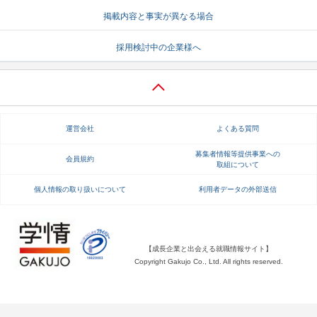
掲載内容と事実が異なる場合
就活支援
就活コラム
就活ノウハウが満載！
お役立ち記事・相談室など
採用検討中の企業様へ
適職診断
就活チャンネル
あなたに合う仕事を診断！
動画で対策講座をチェック
就活ニュースペーパー
よくある質問
運営会社
よくある質問
就活時事ニュースを更新
不明点があればこちら
募集者情報等提供事業への
会員規約
取組について
個人情報の取り扱いについて
利用者データの外部送信
【成長企業と出会える就職情報サイト】
Copyright Gakujo Co., Ltd. All rights reserved.