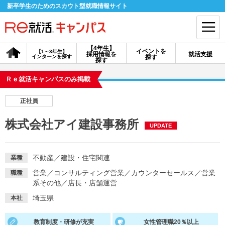
新卒学生のためのスカウト型就職情報サイト
【4年生】
イベントを
【1～3年生】
採用情報を
就活支援
インターンを探す
探す
会員登録
ログイン
探す
Ｒｅ就活キャンパスのみ掲載
会員ID・パスワードを忘れた方はこちら
正社員
探す
株式会社アイ建設事務所
UPDATE
【4年生】
【4年生】
【1～3年生】
採用情報を探す
説明会を探す
インターンを探す
不動産
／
建設・住宅関連
業種
営業
／
コンサルティング営業
／
カウンターセールス
／
営業
職種
系その他
／
店長・店舗運営
イベントを探す
スカウト
お知らせ
埼玉県
本社
就活ノウハウ・サポート
教育制度・研修が充実
女性管理職20％以上