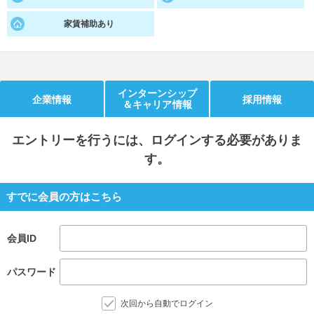
就活支援
就活コラム
家賃補助あり
就活ノウハウが満載！
お役立ち記事・相談室など
適職診断
就活チャンネル
インターンシップ
あなたに合う仕事を診断！
動画で対策講座をチェック
企業情報
採用情報
＆キャリア情報
就活ニュースペーパー
よくある質問
エントリー
を行うには、ログインする必要がありま
就活時事ニュースを更新
不明点があればこちら
す。
すでに会員の方はこちら
会員ID
パスワード
次回から自動でログイン