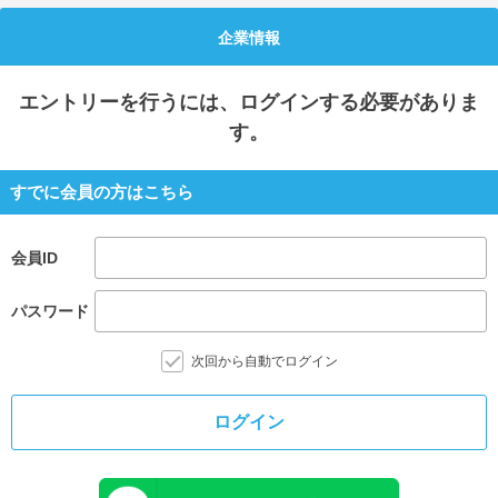
企業情報
就活支援
就活コラム
就活ノウハウが満載！
お役立ち記事・相談室など
エントリー
を行うには、ログインする必要がありま
適職診断
就活チャンネル
す。
あなたに合う仕事を診断！
動画で対策講座をチェック
すでに会員の方はこちら
就活ニュースペーパー
よくある質問
就活時事ニュースを更新
不明点があればこちら
会員ID
パスワード
次回から自動でログイン
ログイン