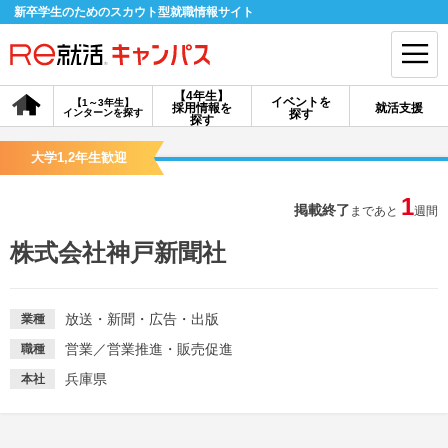
新卒学生のためのスカウト型就職情報サイト
【4年生】
イベントを
【1～3年生】
採用情報を
就活支援
インターンを探す
探す
会員登録
ログイン
探す
大学1,2年生歓迎
会員ID・パスワードを忘れた方はこちら
1
掲載終了
まであと
週間
探す
株式会社神戸新聞社
【4年生】
【4年生】
【1～3年生】
採用情報を探す
説明会を探す
インターンを探す
放送・新聞・広告・出版
業種
営業
／
営業推進・販売促進
職種
イベントを探す
スカウト
お知らせ
兵庫県
本社
就活ノウハウ・サポート