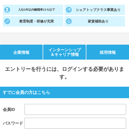
就活支援
シェアトップクラス事業あり
就活コラム
入社3年以内離職率15％以下
就活ノウハウが満載！
お役立ち記事・相談室など
教育制度・研修が充実
家賃補助あり
適職診断
就活チャンネル
あなたに合う仕事を診断！
動画で対策講座をチェック
インターンシップ
企業情報
採用情報
就活ニュースペーパー
よくある質問
＆キャリア情報
就活時事ニュースを更新
不明点があればこちら
エントリー
を行うには、ログインする必要がありま
す。
すでに会員の方はこちら
会員ID
パスワード