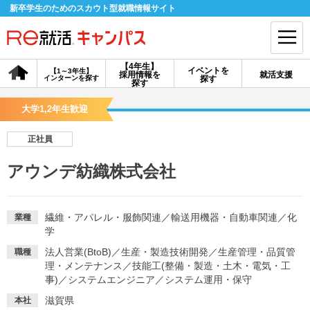
新卒学生のためのスカウト型就職情報サイト
【4年生】
イベントを
【1～3年生】
採用情報を
就活支援
インターンを探す
探す
会員登録
ログイン
探す
大学1,2年生歓迎
会員ID・パスワードを忘れた方はこちら
正社員
探す
アウンデ紡織株式会社
【4年生】
【4年生】
【1～3年生】
採用情報を探す
説明会を探す
インターンを探す
繊維・アパレル・服飾関連
／
輸送用機器・自動車関連
／
化
業種
学
法人営業(BtoB)
／
生産・製造技術開発
／
生産管理・品質管
職種
イベントを探す
スカウト
お知らせ
理・メンテナンス
／
技能工(整備・製造・土木・電気・工
事)
／
システムエンジニア
／
システム運用・保守
就活ノウハウ・サポート
滋賀県
本社