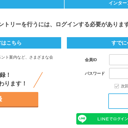
インター
ントリー
を行うには、ログインする必要がありま
方はこちら
すでに
ベント案内など、さまざまな会
会員ID
。
パスワード
録！
わります！
次
録