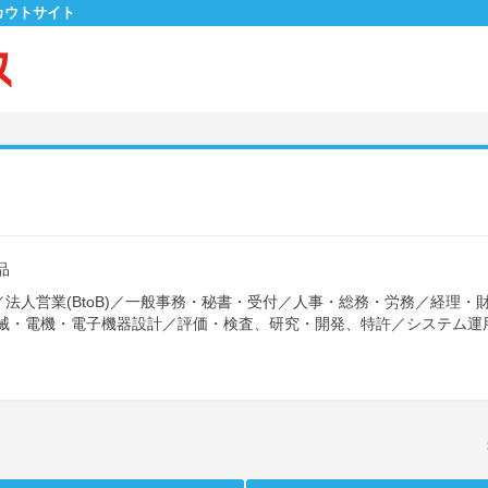
カウトサイト
品
／
法人営業(BtoB)
／
一般事務・秘書・受付
／
人事・総務・労務
／
経理・
械・電機・電子機器設計
／
評価・検査、研究・開発、特許
／
システム運