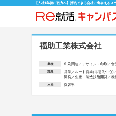
【入社1年後に戦力へ】挑戦できる会社に出会えるス
福助工業株式会社
印刷関連
／
デザイン・印刷
／
食
業種
営業
／
ルート営業(得意先中心)
職種
開発
／
生産・製造技術開発
／
機
愛媛県
本社