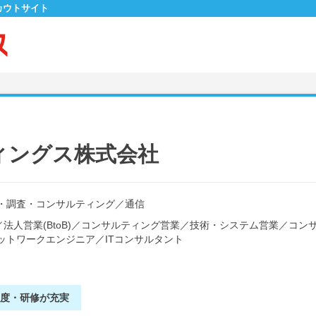
カウトサイト
ィングス株式会社
・調査・コンサルティング
／
通信
／
法人営業(BtoB)
／
コンサルティング営業
／
技術・システム営業
／
コン
ットワークエンジニア
／
ITコンサルタント
制度・研修が充実