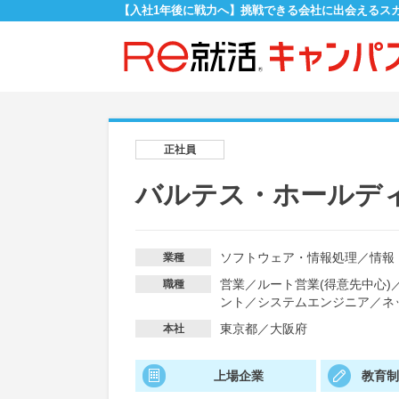
【入社1年後に戦力へ】挑戦できる会社に出会えるス
正社員
バルテス・ホールデ
ソフトウェア・情報処理
／
情報
業種
営業
／
ルート営業(得意先中心)
職種
ント
／
システムエンジニア
／
ネ
東京都／大阪府
本社
上場企業
教育