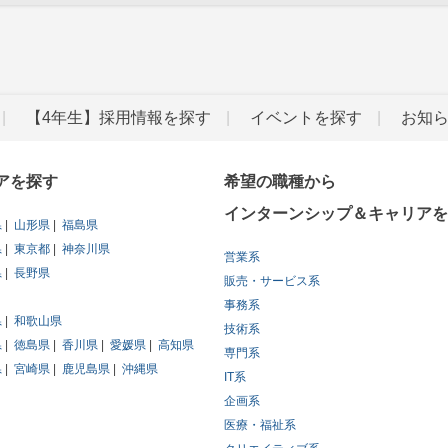
【4年生】採用情報を探す
イベントを探す
お知
アを探す
希望の職種から
インターンシップ＆キャリアを
県
山形県
福島県
県
東京都
神奈川県
営業系
県
長野県
販売・サービス系
事務系
県
和歌山県
技術系
県
徳島県
香川県
愛媛県
高知県
専門系
県
宮崎県
鹿児島県
沖縄県
IT系
企画系
医療・福祉系