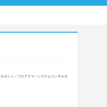
サルタント
／
プログラマ
／
システムコンサルタ