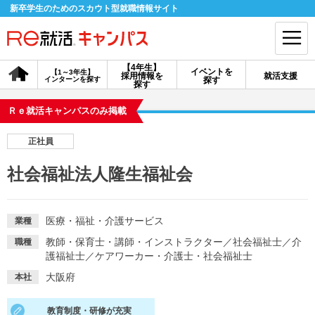
新卒学生のためのスカウト型就職情報サイト
【4年生】
イベントを
【1～3年生】
採用情報を
就活支援
インターンを探す
探す
会員登録
ログイン
探す
Ｒｅ就活キャンパスのみ掲載
会員ID・パスワードを忘れた方はこちら
正社員
探す
社会福祉法人隆生福祉会
【4年生】
【4年生】
【1～3年生】
採用情報を探す
説明会を探す
インターンを探す
医療・福祉・介護サービス
業種
教師・保育士・講師・インストラクター
／
社会福祉士
／
介
職種
護福祉士
／
ケアワーカー・介護士・社会福祉士
イベントを探す
スカウト
お知らせ
大阪府
本社
就活ノウハウ・サポート
教育制度・研修が充実