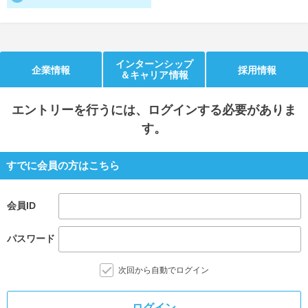
就活支援
就活コラム
就活ノウハウが満載！
お役立ち記事・相談室など
インターンシップ
企業情報
採用情報
＆キャリア情報
適職診断
就活チャンネル
あなたに合う仕事を診断！
動画で対策講座をチェック
エントリー
を行うには、ログインする必要がありま
就活ニュースペーパー
よくある質問
す。
就活時事ニュースを更新
不明点があればこちら
すでに会員の方はこちら
会員ID
パスワード
次回から自動でログイン
ログイン