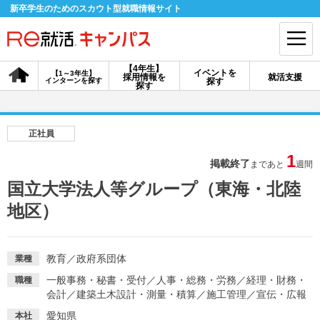
新卒学生のためのスカウト型就職情報サイト
【4年生】
イベントを
【1～3年生】
採用情報を
就活支援
インターンを探す
探す
会員登録
ログイン
探す
会員ID・パスワードを忘れた方はこちら
正社員
探す
1
掲載終了
まであと
週間
国立大学法人等グループ（東海・北陸
【4年生】
【4年生】
【1～3年生】
地区）
採用情報を探す
説明会を探す
インターンを探す
教育
／
政府系団体
業種
イベントを探す
スカウト
お知らせ
一般事務・秘書・受付
／
人事・総務・労務
／
経理・財務・
職種
会計
／
建築土木設計・測量・積算
／
施工管理
／
宣伝・広報
就活ノウハウ・サポート
愛知県
本社