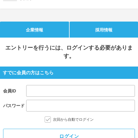
就活支援
就活コラム
就活ノウハウが満載！
お役立ち記事・相談室など
企業情報
採用情報
適職診断
就活チャンネル
あなたに合う仕事を診断！
動画で対策講座をチェック
エントリー
を行うには、ログインする必要がありま
す。
就活ニュースペーパー
よくある質問
就活時事ニュースを更新
不明点があればこちら
すでに会員の方はこちら
会員ID
パスワード
次回から自動でログイン
ログイン