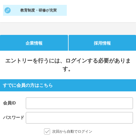
教育制度・研修が充実
就活支援
就活コラム
就活ノウハウが満載！
お役立ち記事・相談室など
適職診断
就活チャンネル
あなたに合う仕事を診断！
動画で対策講座をチェック
企業情報
採用情報
就活ニュースペーパー
よくある質問
エントリー
を行うには、ログインする必要がありま
就活時事ニュースを更新
不明点があればこちら
す。
すでに会員の方はこちら
会員ID
パスワード
次回から自動でログイン