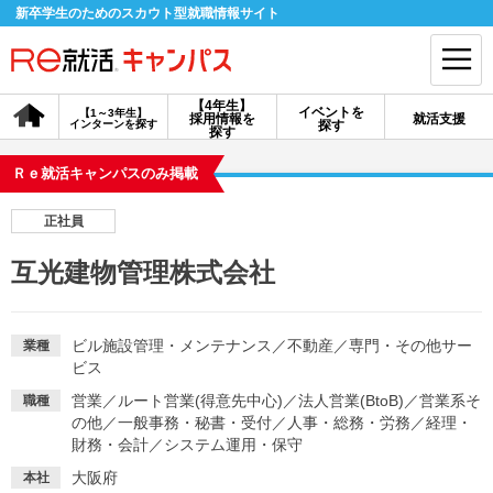
新卒学生のためのスカウト型就職情報サイト
【4年生】
イベントを
【1～3年生】
採用情報を
就活支援
インターンを探す
探す
会員登録
ログイン
探す
Ｒｅ就活キャンパスのみ掲載
会員ID・パスワードを忘れた方はこちら
正社員
探す
互光建物管理株式会社
【4年生】
【4年生】
【1～3年生】
採用情報を探す
説明会を探す
インターンを探す
ビル施設管理・メンテナンス
／
不動産
／
専門・その他サー
業種
ビス
営業
／
ルート営業(得意先中心)
／
法人営業(BtoB)
／
営業系そ
職種
イベントを探す
スカウト
お知らせ
の他
／
一般事務・秘書・受付
／
人事・総務・労務
／
経理・
財務・会計
／
システム運用・保守
就活ノウハウ・サポート
大阪府
本社