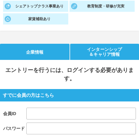
シェアトップクラス事業あり
教育制度・研修が充実
就活支援
就活コラム
家賃補助あり
就活ノウハウが満載！
お役立ち記事・相談室など
適職診断
就活チャンネル
あなたに合う仕事を診断！
動画で対策講座をチェック
インターンシップ
企業情報
＆キャリア情報
就活ニュースペーパー
よくある質問
就活時事ニュースを更新
不明点があればこちら
エントリー
を行うには、ログインする必要がありま
す。
すでに会員の方はこちら
会員ID
パスワード