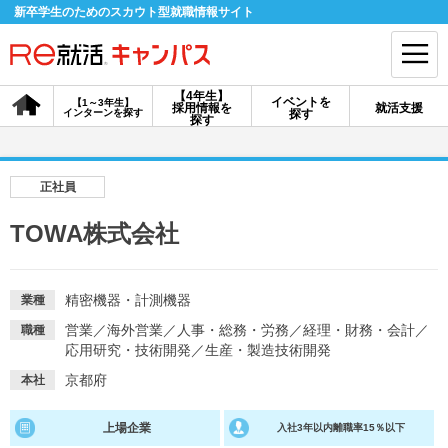
新卒学生のためのスカウト型就職情報サイト
【4年生】
イベントを
【1～3年生】
採用情報を
就活支援
インターンを探す
探す
会員登録
ログイン
探す
会員ID・パスワードを忘れた方はこちら
正社員
探す
TOWA株式会社
【4年生】
【4年生】
【1～3年生】
採用情報を探す
説明会を探す
インターンを探す
精密機器・計測機器
業種
営業
／
海外営業
／
人事・総務・労務
／
経理・財務・会計
／
職種
応用研究・技術開発
／
生産・製造技術開発
イベントを探す
スカウト
お知らせ
京都府
本社
上場企業
入社3年以内離職率15％以下
就活ノウハウ・サポート