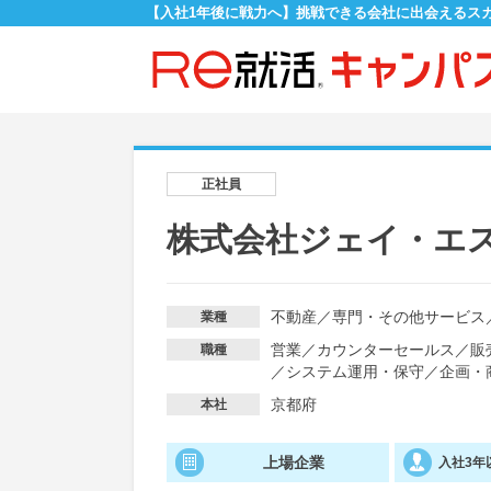
【入社1年後に戦力へ】挑戦できる会社に出会えるス
正社員
株式会社ジェイ・エ
不動産
／
専門・その他サービス
業種
営業
／
カウンターセールス
／
販
職種
／
システム運用・保守
／
企画・
京都府
本社
上場企業
入社3年