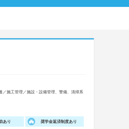
連
／
施工管理
／
施設・設備管理、警備、清掃系
助あり
奨学金返済制度あり