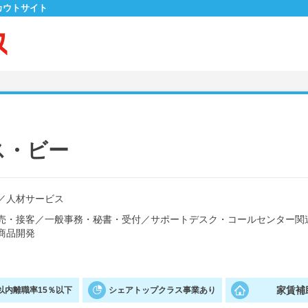
カウトサイト
ス・ビー
／
人材サービス
売・接客
／
一般事務・秘書・受付
／
サポートデスク・コールセンター関
商品開発
家賃補
以内離職率15％以下
シェアトップクラス事業あり