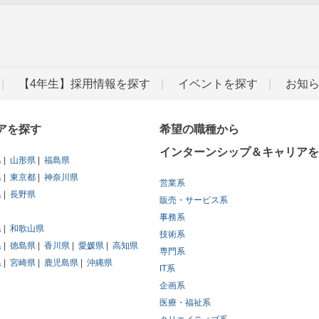
【4年生】採用情報を探す
イベントを探す
お知
アを探す
希望の職種から
インターンシップ＆キャリアを
県
山形県
福島県
県
東京都
神奈川県
営業系
県
長野県
販売・サービス系
事務系
県
和歌山県
技術系
県
徳島県
香川県
愛媛県
高知県
専門系
県
宮崎県
鹿児島県
沖縄県
IT系
企画系
医療・福祉系