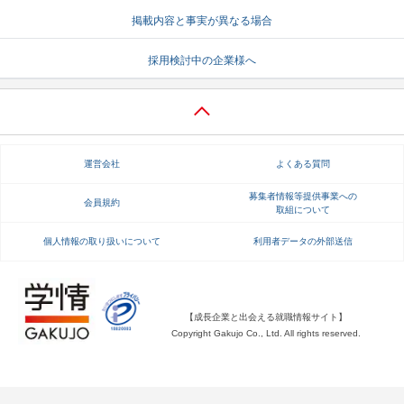
掲載内容と事実が異なる場合
就活支援
就活コラム
就活ノウハウが満載！
お役立ち記事・相談室など
採用検討中の企業様へ
適職診断
就活チャンネル
あなたに合う仕事を診断！
動画で対策講座をチェック
就活ニュースペーパー
よくある質問
運営会社
よくある質問
就活時事ニュースを更新
不明点があればこちら
募集者情報等提供事業への
会員規約
取組について
個人情報の取り扱いについて
利用者データの外部送信
【成長企業と出会える就職情報サイト】
Copyright Gakujo Co., Ltd. All rights reserved.