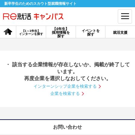
新卒学生のためのスカウト型就職情報サイト
【4年生】
イベントを
【1～3年生】
採用情報を
就活支援
インターンを探す
探す
会員登録
ログイン
探す
会員ID・パスワードを忘れた方はこちら
・ 該当する企業情報が存在しないか、掲載が終了して
探す
います。
再度企業を選択しなおしてください。
インターンシップ企業を検索する
【4年生】
【4年生】
【1～3年生】
採用情報を探す
説明会を探す
インターンを探す
企業を検索する
イベントを探す
スカウト
お知らせ
お問い合わせ
就活ノウハウ・サポート