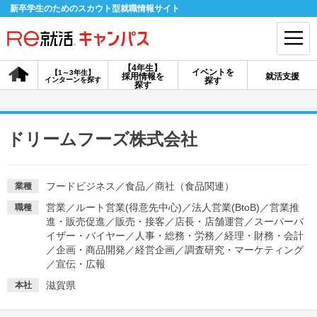
新卒学生のためのスカウト型就職情報サイト
【4年生】
イベントを
【1～3年生】
採用情報を
就活支援
インターンを探す
探す
会員登録
ログイン
探す
会員ID・パスワードを忘れた方はこちら
ドリームフーズ株式会社
探す
フードビジネス
／
食品
／
商社（食品関連）
業種
【4年生】
【4年生】
【1～3年生】
営業
／
ルート営業(得意先中心)
／
法人営業(BtoB)
／
営業推
職種
採用情報を探す
説明会を探す
インターンを探す
進・販売促進
／
販売・接客
／
店長・店舗運営
／
スーパーバ
イザー・バイヤー
／
人事・総務・労務
／
経理・財務・会計
／
企画・商品開発
／
経営企画
／
調査研究・マーケティング
イベントを探す
スカウト
お知らせ
／
宣伝・広報
滋賀県
本社
就活ノウハウ・サポート