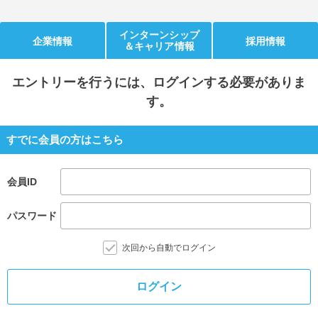
就活支援
就活コラム
インターンシップ
企業情報
採用情報
＆キャリア情報
就活ノウハウが満載！
お役立ち記事・相談室など
適職診断
就活チャンネル
エントリー
を行うには、ログインする必要がありま
あなたに合う仕事を診断！
動画で対策講座をチェック
す。
就活ニュースペーパー
よくある質問
すでに会員の方はこちら
就活時事ニュースを更新
不明点があればこちら
会員ID
パスワード
次回から自動でログイン
ログイン