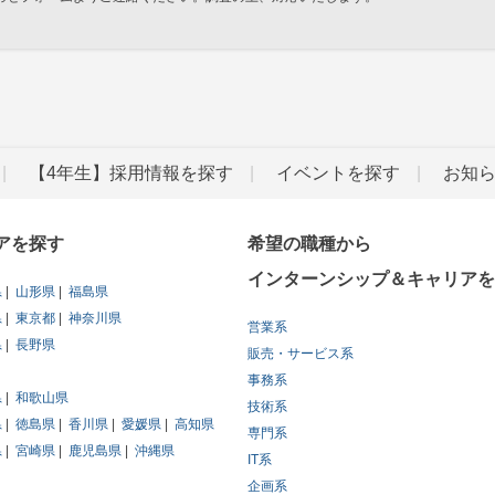
」
【4年生】採用情報を探す
イベントを探す
お知
アを探す
希望の職種から
インターンシップ＆キャリアを
県
山形県
福島県
県
東京都
神奈川県
営業系
県
長野県
販売・サービス系
事務系
県
和歌山県
技術系
県
徳島県
香川県
愛媛県
高知県
専門系
県
宮崎県
鹿児島県
沖縄県
IT系
企画系