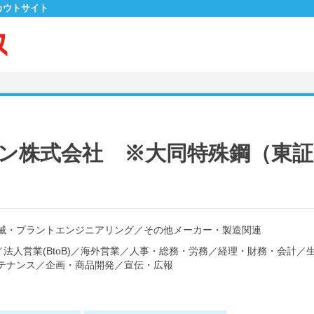
カウトサイト
ョン株式会社 ※大同特殊鋼（東
械・プラントエンジニアリング
／
その他メーカー・製造関連
／
法人営業(BtoB)
／
海外営業
／
人事・総務・労務
／
経理・財務・会計
／
テナンス
／
企画・商品開発
／
宣伝・広報