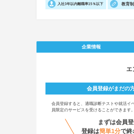
教育
入社3年以内離職率15％以下
企業情報
エ
会員登録がまだの
会員登録すると、
適職診断テストや就活イ
員限定のサービスを受けることができます
まずは会員登
登録は
簡単1分
で終