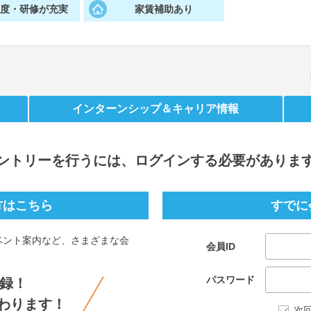
制度・研修が充実
家賃補助あり
インターンシップ
＆キャリア情報
ントリー
を行うには、ログインする必要がありま
方はこちら
すでに
ベント案内など、さまざまな会
会員ID
。
パスワード
録！
わります！
次