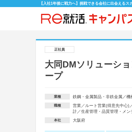
【入社1年後に戦力へ】挑戦できる会社に出会えるス
正社員
大同DMソリューシ
ープ
鉄鋼・金属製品・非鉄金属
／
機
業種
営業
／
ルート営業(得意先中心)
職種
計
／
生産管理・品質管理・メン
大阪府
本社