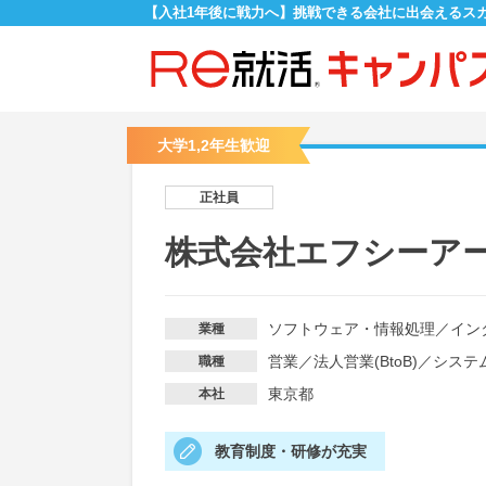
【入社1年後に戦力へ】挑戦できる会社に出会えるス
大学1,2年生歓迎
正社員
株式会社エフシーア
ソフトウェア・情報処理
／
イン
業種
営業
／
法人営業(BtoB)
／
システ
職種
東京都
本社
教育制度・研修が充実