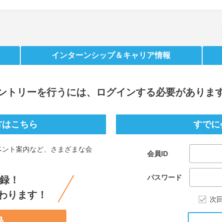
インターンシップ
＆キャリア情報
ントリー
を行うには、ログインする必要がありま
方はこちら
すでに
ベント案内など、さまざまな会
会員ID
。
パスワード
録！
わります！
次
録