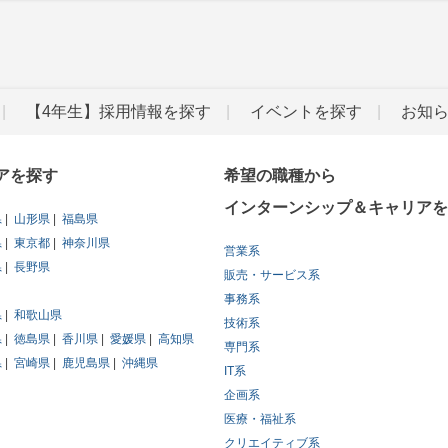
【4年生】採用情報を探す
イベントを探す
お知
アを探す
希望の職種から
インターンシップ＆キャリアを
県
山形県
福島県
県
東京都
神奈川県
営業系
県
長野県
販売・サービス系
事務系
県
和歌山県
技術系
県
徳島県
香川県
愛媛県
高知県
専門系
県
宮崎県
鹿児島県
沖縄県
IT系
企画系
医療・福祉系
クリエイティブ系