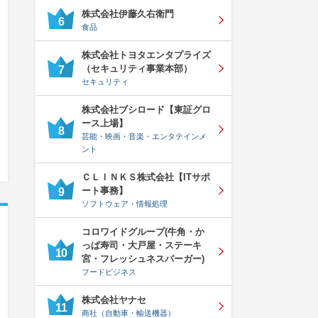
株式会社伊藤久右衛門
6
食品
株式会社トヨタエンタプライズ
（セキュリティ事業本部）
7
セキュリティ
株式会社ブシロード【東証グロ
ース上場】
8
芸能・映画・音楽・エンタテインメ
ント
ＣＬＩＮＫＳ株式会社【ITサポ
ート事務】
9
ソフトウェア・情報処理
コロワイドグループ(牛角・か
っぱ寿司・大戸屋・ステーキ
10
宮・フレッシュネスバーガー)
フードビジネス
株式会社ヤナセ
11
商社（自動車・輸送機器）