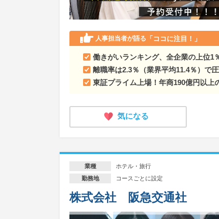
人事担当者が語る
「ココに注目！」
働きがいランキング、全企業の上位1
離職率は2.3％（業界平均11.4％）
東証プライム上場！年商190億円以上
気になる
ホテル・旅行
業種
コースごとに設定
勤務地
株式会社 阪急交通社