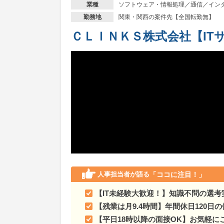
ソフトウェア・情報処理／通信／イン
業種
関東・関西の案件先【全国転勤無】
勤務地
ＣＬＩＮＫＳ株式会社【IT
人事担当者が語る
「ココに注目！」
【IT未経験大歓迎！】知識不問の選考
【残業は月9.4時間】年間休日120日
【平日18時以降の面接OK】お気軽に