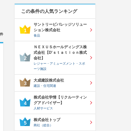
この条件の人気ランキング
サントリービバレッジソリュー
ション株式会社
1
件
食品
ＮＥＸＵＳホールディングス株
式会社【D’ｓｔａｔｉｏｎ株式
会社】
2
レジャー・アミューズメント・スポ
ーツ施設
大成建設株式会社
3
建設・住宅関連
株式会社学情【リクルーティン
グアドバイザー】
4
人材サービス
株式会社トップ
5
商社（総合）