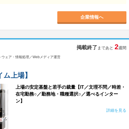
企業情報へ
2
掲載終了
まであと
週間
ウェア・情報処理／Webメディア運営
イム上場】
上場の安定基盤と若手の裁量【IT／文理不問／時差・
在宅勤務○／勤務地・職種選択○／選べるインター
ン】
詳細を見る