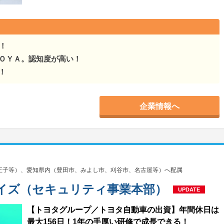
！
ＯＹＡ。認知度が高い！
！
企業情報へ
王子等）、愛知県内（豊田市、みよし市、刈谷市、名古屋等）へ配属
イズ（セキュリティ事業本部）
UPDATE
【トヨタグループ／トヨタ自動車の出資】年間休日は
最大156日！1年の手厚い研修で成長できる！