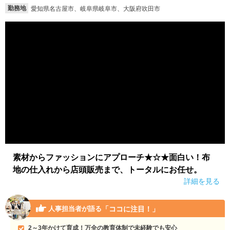
勤務地
愛知県名古屋市、岐阜県岐阜市、大阪府吹田市
就活支援
就活コラム
就活ノウハウが満載！
お役立ち記事・相談室など
適職診断
就活チャンネル
あなたに合う仕事を診断！
動画で対策講座をチェック
就活ニュースペーパー
よくある質問
就活時事ニュースを更新
不明点があればこちら
素材からファッションにアプローチ★☆★面白い！布
地の仕入れから店頭販売まで、トータルにお任せ。
詳細を見る
「ココに注目！」
人事担当者が語る
2～3年かけて育成！万全の教育体制で未経験でも安心