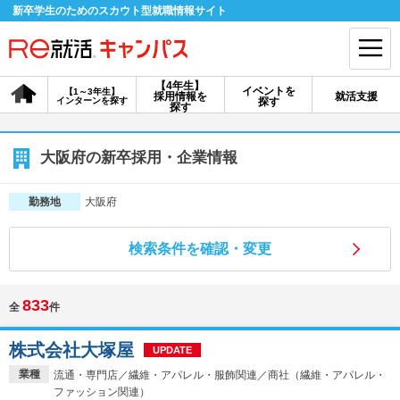
新卒学生のためのスカウト型就職情報サイト
【4年生】
イベントを
【1～3年生】
採用情報を
就活支援
インターンを探す
探す
会員登録
ログイン
探す
会員ID・パスワードを忘れた方はこちら
大阪府の新卒採用・企業情報
探す
大阪府
勤務地
検索条件を確認・変更
【4年生】
【4年生】
【1～3年生】
採用情報を探す
説明会を探す
インターンを探す
833
全
件
イベントを探す
スカウト
お知らせ
株式会社大塚屋
UPDATE
業種
流通・専門店／繊維・アパレル・服飾関連／商社（繊維・アパレル・
就活ノウハウ・サポート
ファッション関連）