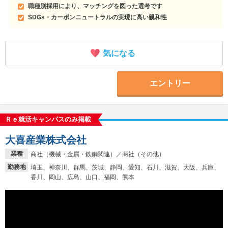
職種別採用により、マッチングを図った選考です
SDGs・カーボンニュートラルの実現に高い親和性
気になる
エントリー
Ｒｅ就活キャンパスのみ掲載
大喜産業株式会社
業種
商社（機械・金属・鉄鋼関連）／商社（その他）
勤務地
埼玉、神奈川、群馬、茨城、静岡、愛知、石川、滋賀、大阪、兵庫、
香川、岡山、広島、山口、福岡、熊本