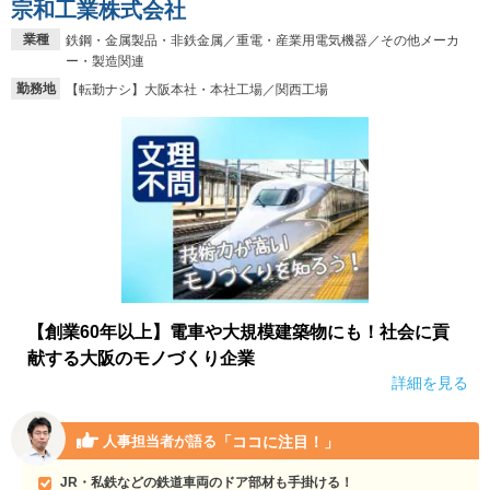
宗和工業株式会社
業種
鉄鋼・金属製品・非鉄金属／重電・産業用電気機器／その他メーカ
ー・製造関連
勤務地
【転勤ナシ】大阪本社・本社工場／関西工場
【創業60年以上】電車や大規模建築物にも！社会に貢
献する大阪のモノづくり企業
詳細を見る
「ココに注目！」
人事担当者が語る
JR・私鉄などの鉄道車両のドア部材も手掛ける！