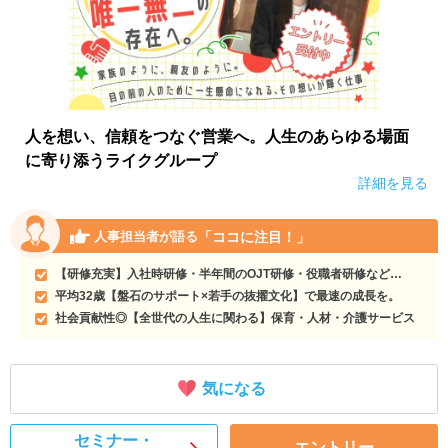
人を想い、信頼をつなぐ営業へ。人生のあらゆる場面
に寄り添うライクグループ
詳細を見る
「ココに注目！」
人事担当者が語る
【研修充実】入社時研修・半年間のOJT研修・役職者研修など…
平均32歳【盤石のサポート×若手の抜擢文化】で最速の成長を。
社会貢献性◎【全世代の人生に関わる】保育・人材・介護サービス
気になる
セミナー・
エントリー