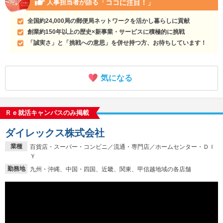
「ココに注目！」
人事担当者が語る
全国約24,000局の郵便局ネットワークを活かし暮らしに貢献
創業約150年以上の歴史×新事業・サービスに積極的に挑戦
「誠実さ」と「挑戦への意思」を併せ持つ方、お待ちしています！
気になる
Ｒｅ就活キャンパスのみ掲載
ダイレックス株式会社
業種
百貨店・スーパー・コンビニ／流通・専門店／ホームセンター・ＤＩ
Ｙ
勤務地
九州・沖縄、中国・四国、近畿、関東、甲信越地域の各店舗