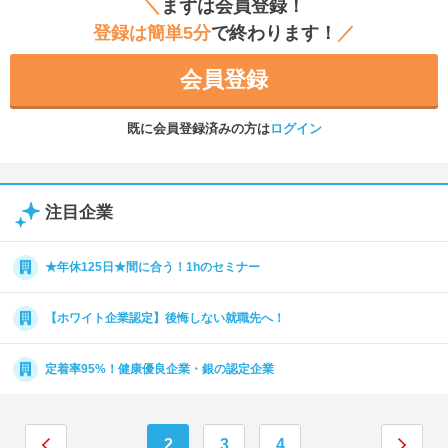
＼
まずは会員登録！
登録は簡単5分
で終わります！
／
会員登録
既に会員登録済みの方は
ログイン
注目企業
★年休125日★間に合う！1hのセミナー
【ホワイト企業認定】後悔しない就職先へ！
定着率95%！健康優良企業・銀の認定企業
2
3
4