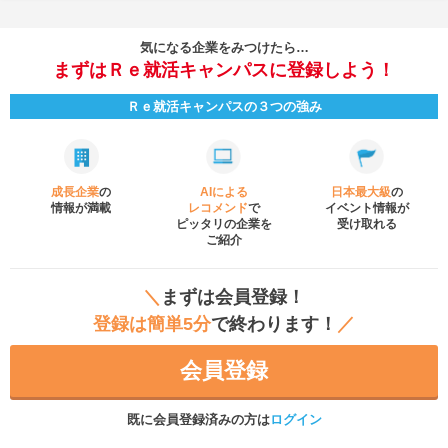
気になる企業をみつけたら…
まずはＲｅ就活キャンパスに登録しよう！
Ｒｅ就活キャンパスの３つの強み
成長企業
の
AIによる
日本最大級
の
情報が満載
レコメンド
で
イベント
情報が
ピッタリの企業を
受け取れる
ご紹介
＼
まずは会員登録！
登録は簡単5分
で終わります！
／
会員登録
既に会員登録済みの方は
ログイン