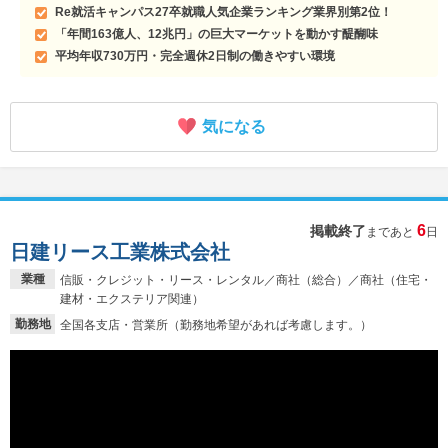
Re就活キャンパス27卒就職人気企業ランキング業界別第2位！
「年間163億人、12兆円」の巨大マーケットを動かす醍醐味
平均年収730万円・完全週休2日制の働きやすい環境
気になる
6
掲載終了
まであと
日
日建リース工業株式会社
業種
信販・クレジット・リース・レンタル／商社（総合）／商社（住宅・
建材・エクステリア関連）
勤務地
全国各支店・営業所（勤務地希望があれば考慮します。）