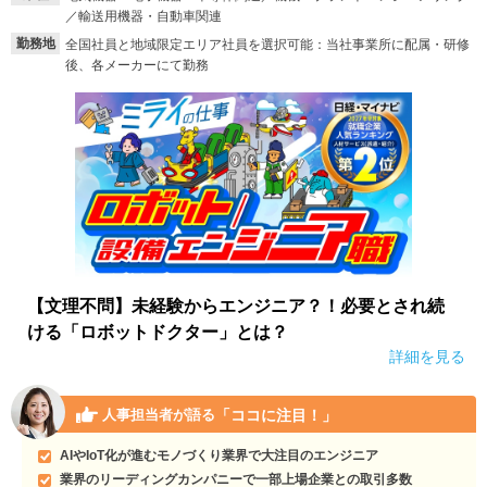
／輸送用機器・自動車関連
就活支援
就活コラム
勤務地
全国社員と地域限定エリア社員を選択可能：当社事業所に配属・研修
後、各メーカーにて勤務
就活ノウハウが満載！
お役立ち記事・相談室など
適職診断
就活チャンネル
あなたに合う仕事を診断！
動画で対策講座をチェック
就活ニュースペーパー
よくある質問
就活時事ニュースを更新
不明点があればこちら
【文理不問】未経験からエンジニア？！必要とされ続
ける「ロボットドクター」とは？
詳細を見る
「ココに注目！」
人事担当者が語る
AIやIoT化が進むモノづくり業界で大注目のエンジニア
業界のリーディングカンパニーで一部上場企業との取引多数