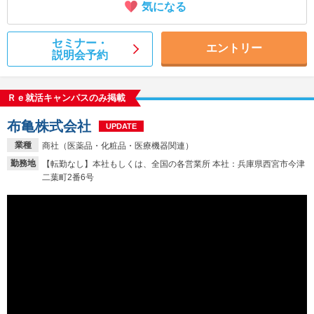
気になる
セミナー・
エントリー
説明会予約
Ｒｅ就活キャンパスのみ掲載
布亀株式会社
UPDATE
業種
商社（医薬品・化粧品・医療機器関連）
勤務地
【転勤なし】本社もしくは、全国の各営業所 本社：兵庫県西宮市今津
二葉町2番6号