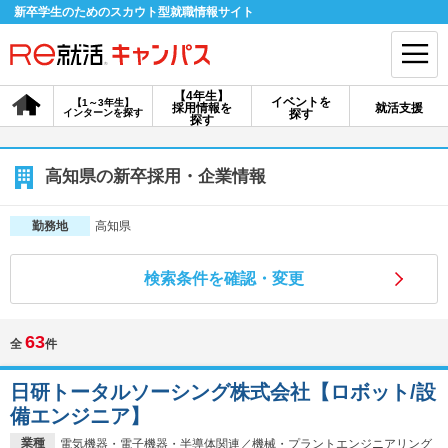
新卒学生のためのスカウト型就職情報サイト
【4年生】
イベントを
【1～3年生】
採用情報を
就活支援
インターンを探す
探す
会員登録
ログイン
探す
会員ID・パスワードを忘れた方はこちら
高知県の新卒採用・企業情報
探す
高知県
勤務地
検索条件を確認・変更
【4年生】
【4年生】
【1～3年生】
採用情報を探す
説明会を探す
インターンを探す
63
全
件
イベントを探す
スカウト
お知らせ
日研トータルソーシング株式会社【ロボット/設
備エンジニア】
就活ノウハウ・サポート
業種
電気機器・電子機器・半導体関連／機械・プラントエンジニアリング