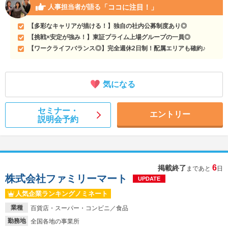
「ココに注目！」
人事担当者が語る
【多彩なキャリアが描ける！】独自の社内公募制度あり◎
【挑戦×安定が強み！】東証プライム上場グループの一員◎
【ワークライフバランス◎】完全週休2日制！配属エリアも確約♪
気になる
セミナー・
エントリー
説明会予約
6
掲載終了
まであと
日
株式会社ファミリーマート
UPDATE
人気企業ランキングノミネート
業種
百貨店・スーパー・コンビニ／食品
勤務地
全国各地の事業所