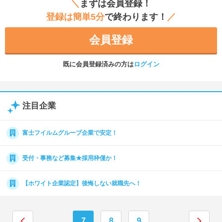
＼
まずは会員登録！
登録は簡単5分
で終わります！
／
会員登録
既に会員登録済みの方は
ログイン
注目企業
富士フイルムグループ企業で安定！
受付・事務など募集★採用枠僅か！
【ホワイト企業認定】後悔しない就職先へ！
7
8
9