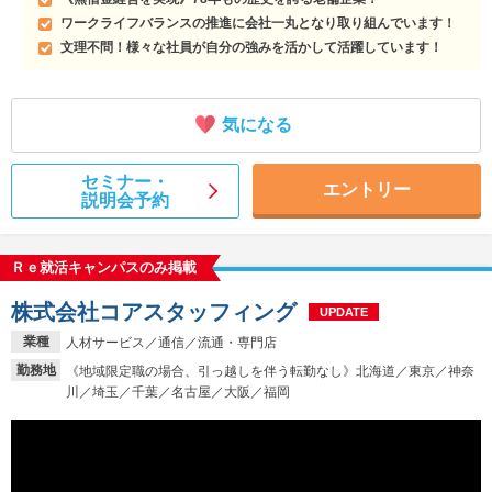
ワークライフバランスの推進に会社一丸となり取り組んでいます！
文理不問！様々な社員が自分の強みを活かして活躍しています！
気になる
セミナー・
エントリー
説明会予約
Ｒｅ就活キャンパスのみ掲載
株式会社コアスタッフィング
UPDATE
業種
人材サービス／通信／流通・専門店
勤務地
《地域限定職の場合、引っ越しを伴う転勤なし》北海道／東京／神奈
川／埼玉／千葉／名古屋／大阪／福岡