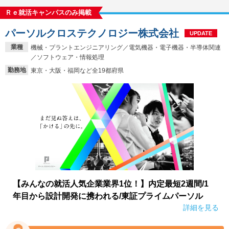
Ｒｅ就活キャンパスのみ掲載
パーソルクロステクノロジー株式会社
UPDATE
業種
機械・プラントエンジニアリング／電気機器・電子機器・半導体関連
／ソフトウェア・情報処理
勤務地
東京・大阪・福岡など全19都府県
【みんなの就活人気企業業界1位！】内定最短2週間/1
年目から設計開発に携われる/東証プライムパーソル
詳細を見る