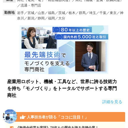
商社（電気・電子・精密機器関連）／商社（機械・金属・鉄鋼関連）
／流通・専門店
就活支援
就活コラム
勤務地
岩手／宮城／山形／福島／茨城／栃木／群馬／埼玉／千葉／東京／神
奈川／新潟／静岡／福岡／大分
就活ノウハウが満載！
お役立ち記事・相談室など
適職診断
就活チャンネル
あなたに合う仕事を診断！
動画で対策講座をチェック
就活ニュースペーパー
よくある質問
就活時事ニュースを更新
不明点があればこちら
産業用ロボット、機械・工具など、世界に誇る技術力
を持ち「モノづくり」をトータルでサポートする専門
商社
詳細を見る
「ココに注目！」
人事担当者が語る
《無借金経営を実現》78年もの歴史を誇る老舗企業！