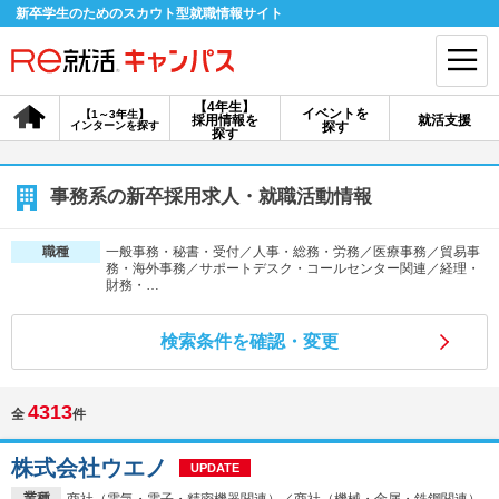
新卒学生のためのスカウト型就職情報サイト
【4年生】
イベントを
【1～3年生】
採用情報を
就活支援
インターンを探す
探す
会員登録
ログイン
探す
会員ID・パスワードを忘れた方はこちら
事務系の新卒採用求人・就職活動情報
探す
一般事務・秘書・受付／人事・総務・労務／医療事務／貿易事
職種
務・海外事務／サポートデスク・コールセンター関連／経理・
財務・…
【4年生】
【4年生】
【1～3年生】
採用情報を探す
説明会を探す
インターンを探す
検索条件を確認・変更
4313
イベントを探す
スカウト
お知らせ
全
件
株式会社ウエノ
UPDATE
就活ノウハウ・サポート
業種