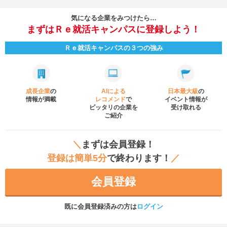
気になる企業をみつけたら…
まずはＲｅ就活キャンパスに登録しよう！
Ｒｅ就活キャンパスの３つの強み
成長企業
の
AIによる
日本最大級
の
情報が満載
レコメンド
で
イベント
情報が
ピッタリの企業を
受け取れる
ご紹介
＼
まずは会員登録！
登録は簡単5分
で終わります！
／
会員登録
既に会員登録済みの方は
ログイン