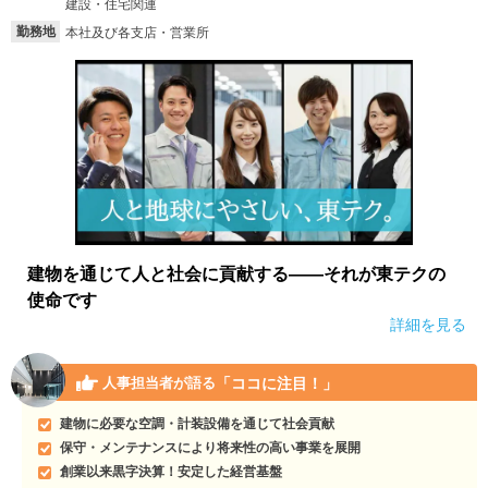
建設・住宅関連
勤務地
本社及び各支店・営業所
建物を通じて人と社会に貢献する――それが東テクの
使命です
詳細を見る
「ココに注目！」
人事担当者が語る
建物に必要な空調・計装設備を通じて社会貢献
保守・メンテナンスにより将来性の高い事業を展開
創業以来黒字決算！安定した経営基盤