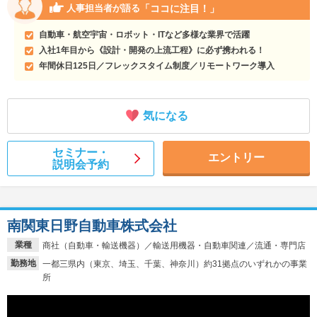
「ココに注目！」
人事担当者が語る
自動車・航空宇宙・ロボット・ITなど多様な業界で活躍
入社1年目から《設計・開発の上流工程》に必ず携われる！
年間休日125日／フレックスタイム制度／リモートワーク導入
気になる
セミナー・
エントリー
説明会予約
南関東日野自動車株式会社
業種
商社（自動車・輸送機器）／輸送用機器・自動車関連／流通・専門店
勤務地
一都三県内（東京、埼玉、千葉、神奈川）約31拠点のいずれかの事業
所