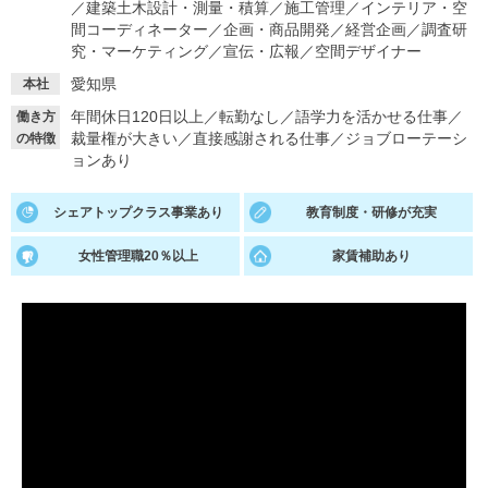
／
建築土木設計・測量・積算
／
施工管理
／
インテリア・空
間コーディネーター
／
企画・商品開発
／
経営企画
／
調査研
就活支援
就活コラム
究・マーケティング
／
宣伝・広報
／
空間デザイナー
就活ノウハウが満載！
お役立ち記事・相談室など
愛知県
本社
年間休日120日以上
／
転勤なし
／
語学力を活かせる仕事
／
働き方
適職診断
就活チャンネル
裁量権が大きい
／
直接感謝される仕事
／
ジョブローテーシ
の特徴
あなたに合う仕事を診断！
動画で対策講座をチェック
ョンあり
就活ニュースペーパー
よくある質問
シェアトップクラス事業あり
教育制度・研修が充実
就活時事ニュースを更新
不明点があればこちら
女性管理職20％以上
家賃補助あり