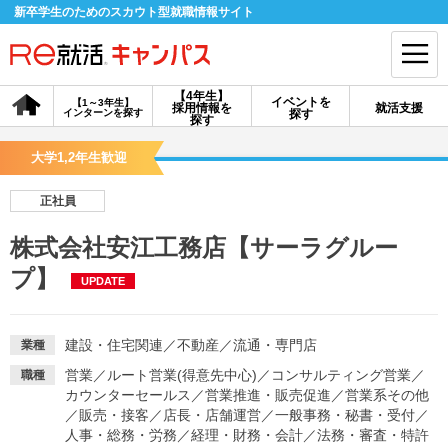
新卒学生のためのスカウト型就職情報サイト
【4年生】
イベントを
【1～3年生】
採用情報を
就活支援
インターンを探す
探す
会員登録
ログイン
探す
大学1,2年生歓迎
会員ID・パスワードを忘れた方はこちら
正社員
探す
株式会社安江工務店【サーラグルー
プ】
UPDATE
【4年生】
【4年生】
【1～3年生】
採用情報を探す
説明会を探す
インターンを探す
建設・住宅関連
／
不動産
／
流通・専門店
業種
イベントを探す
スカウト
お知らせ
営業
／
ルート営業(得意先中心)
／
コンサルティング営業
／
職種
カウンターセールス
／
営業推進・販売促進
／
営業系その他
／
販売・接客
／
店長・店舗運営
／
一般事務・秘書・受付
／
就活ノウハウ・サポート
人事・総務・労務
／
経理・財務・会計
／
法務・審査・特許