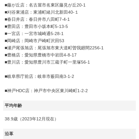
■藤が丘店：名古屋市名東区藤見が丘20-1
■刈谷東浦店：東浦町緒川北新田40-１
■春日井店：春日井市八田町7-4-1
■豊田店：豊田市小坂本町5-13-5
■一宮店：一宮市城崎通5-28-1
■岡崎店：岡崎市戸崎町沢田53
■瀬戸尾張旭店：尾張旭市東大道町曽我廻間2256-1
■豊橋店：愛知県豊橋市中岩田4-8-17
■豊川店：愛知県豊川市三蔵子町一里塚56-1
■岐阜県庁前店：岐阜市薮田南3-1-2
■神戸HDC店：神戸市中央区東川崎町1-2-2
平均年齢
38.9歳（2023年12月現在）
沿革