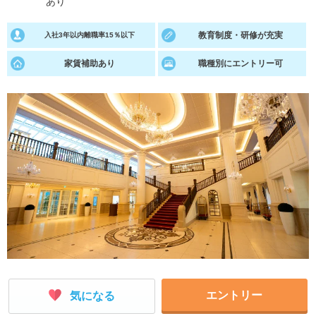
あり
就活支援
就活コラム
教育制度・研修が充実
入社3年以内離職率15％以下
就活ノウハウが満載！
お役立ち記事・相談室など
家賃補助あり
職種別にエントリー可
適職診断
就活チャンネル
あなたに合う仕事を診断！
動画で対策講座をチェック
就活ニュースペーパー
よくある質問
就活時事ニュースを更新
不明点があればこちら
エントリー
気になる