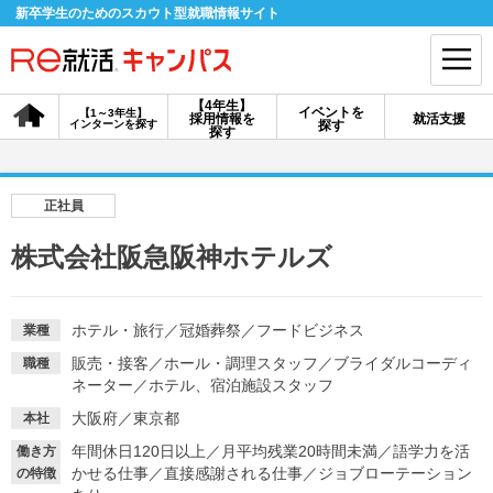
新卒学生のためのスカウト型就職情報サイト
【4年生】
イベントを
【1～3年生】
採用情報を
就活支援
インターンを探す
探す
会員登録
ログイン
探す
会員ID・パスワードを忘れた方はこちら
正社員
探す
株式会社阪急阪神ホテルズ
【4年生】
【4年生】
【1～3年生】
採用情報を探す
説明会を探す
インターンを探す
ホテル・旅行
／
冠婚葬祭
／
フードビジネス
業種
販売・接客
／
ホール・調理スタッフ
／
ブライダルコーディ
職種
ネーター
／
ホテル、宿泊施設スタッフ
イベントを探す
スカウト
お知らせ
大阪府／東京都
本社
年間休日120日以上
／
月平均残業20時間未満
／
語学力を活
働き方
かせる仕事
／
直接感謝される仕事
／
ジョブローテーション
就活ノウハウ・サポート
の特徴