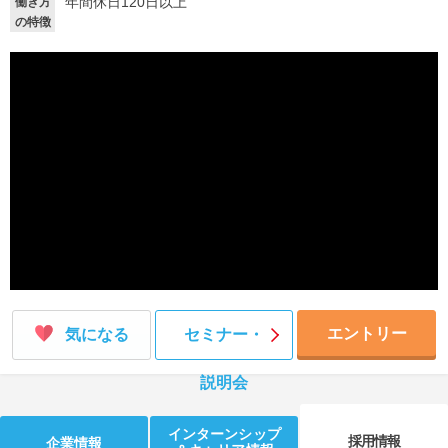
年間休日120日以上
働き方
の特徴
就活支援
就活コラム
就活ノウハウが満載！
お役立ち記事・相談室など
適職診断
就活チャンネル
あなたに合う仕事を診断！
動画で対策講座をチェック
就活ニュースペーパー
よくある質問
就活時事ニュースを更新
不明点があればこちら
エントリー
気になる
セミナー・
説明会
インターンシップ
採用情報
企業情報