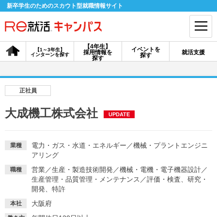
新卒学生のためのスカウト型就職情報サイト
【4年生】
イベントを
【1～3年生】
採用情報を
就活支援
インターンを探す
探す
会員登録
ログイン
探す
会員ID・パスワードを忘れた方はこちら
正社員
探す
大成機工株式会社
UPDATE
【4年生】
【4年生】
【1～3年生】
採用情報を探す
説明会を探す
インターンを探す
電力・ガス・水道・エネルギー
／
機械・プラントエンジニ
業種
アリング
営業
／
生産・製造技術開発
／
機械・電機・電子機器設計
／
職種
イベントを探す
生産管理・品質管理・メンテナンス
スカウト
／
評価・検査、研究・
お知らせ
開発、特許
大阪府
本社
就活ノウハウ・サポート