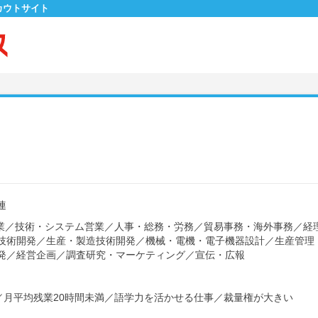
カウトサイト
連
業
／
技術・システム営業
／
人事・総務・労務
／
貿易事務・海外事務
／
経
技術開発
／
生産・製造技術開発
／
機械・電機・電子機器設計
／
生産管理
発
／
経営企画
／
調査研究・マーケティング
／
宣伝・広報
／
月平均残業20時間未満
／
語学力を活かせる仕事
／
裁量権が大きい