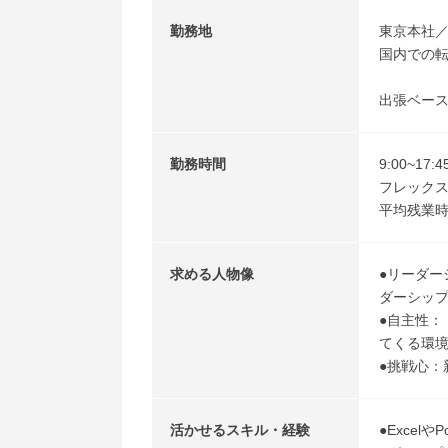
勤務地
東京本社
国内での転
出張ベー
勤務時間
9:00~17:
フレックス制
平均残業時
求める人物像
●リーダ
ダーシッ
●自主性
てくる環
●挑戦心
活かせるスキル・経験
●Excel