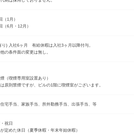
業代制は採用しておりません。
回（1月）
回（6月・12月）
有り) 入社6ヶ月 有給休暇は入社3ヶ月以降付与。
の他の条件面の変更は無し。
禁煙（喫煙専用室設置あり）
は原則禁煙ですが、ビルの1階に喫煙室がございます。
、住宅手当、家族手当、所外勤務手当、出張手当、等
曜・祝日
社が定めた休日（夏季休暇・年末年始休暇）