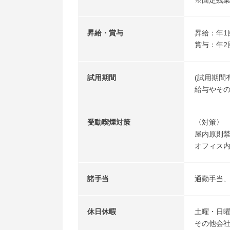
※固定残
昇給・賞与
昇給：年1
賞与：年2
試用期間
(試用期間
給与やそ
受動喫煙対策
〈対策〉
屋内原則
オフィス内
諸手当
通勤手当
休日休暇
土曜・日
その他会