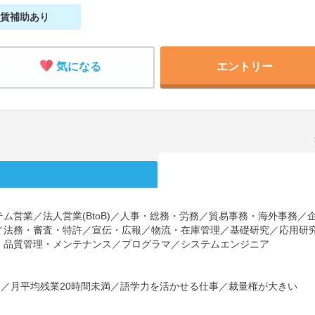
家賃補助あり
気になる
エントリー
ム営業／法人営業(BtoB)／人事・総務・労務／貿易事務・海外事務
／法務・審査・特許／宣伝・広報／物流・在庫管理／基礎研究／応用研
・品質管理・メンテナンス／プログラマ／システムエンジニア
し／月平均残業20時間未満／語学力を活かせる仕事／裁量権が大きい