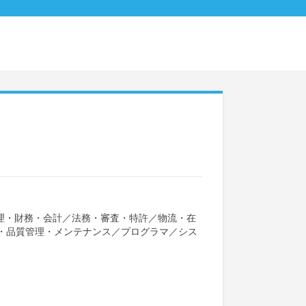
理・財務・会計
／
法務・審査・特許
／
物流・在
・品質管理・メンテナンス
／
プログラマ
／
シス