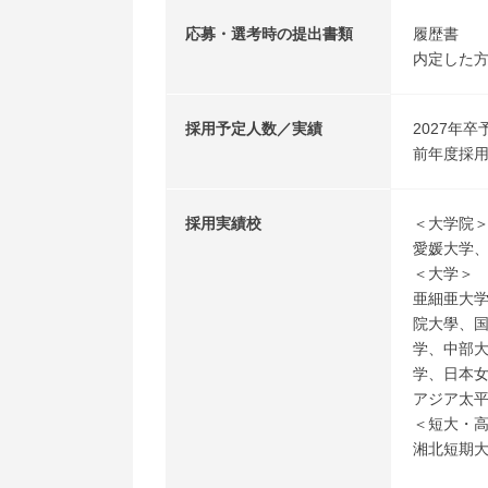
応募・選考時の提出書類
履歴書
内定した
採用予定人数／実績
2027年卒
前年度採用
採用実績校
＜大学院
愛媛大学
＜大学＞
亜細亜大
院大學、
学、中部
学、日本
アジア太
＜短大・
湘北短期