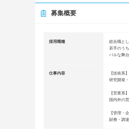
募集概要
採用職種
総合職と
若手のう
バルな舞
仕事内容
【技術系
研究開発
【営業系
国内外の
【管理・
財務・調達