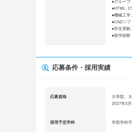
●グルー
●HTML,
●機械工
●CADソ
●学生実
●留学経験
応募条件・採用実績
応募資格
大学院、
2027年
採用予定学科
学部学科