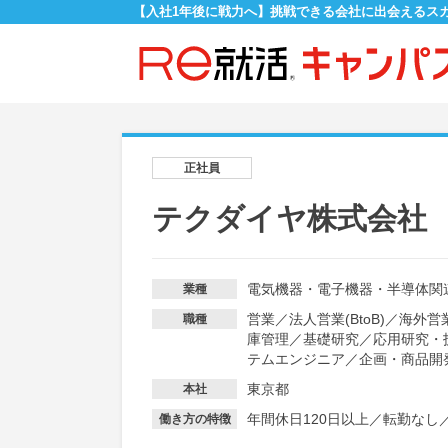
【入社1年後に戦力へ】挑戦できる会社に出会えるス
正社員
テクダイヤ株式会社
電気機器・電子機器・半導体関
業種
営業
／
法人営業(BtoB)
／
海外営
職種
庫管理
／
基礎研究
／
応用研究・
テムエンジニア
／
企画・商品開
東京都
本社
年間休日120日以上
／
転勤なし
働き方の特徴