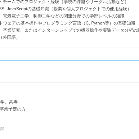
プ・チームでのプロジェクト経験（学校の課題やサークル活動など）
 CSS, JavaScriptの基礎知識（授業や個人プロジェクトでの使用経験）
学、電気電子工学、制御工学などの関連分野での学部レベルの知識
フトウェアの基本操作やブログラミング言語（C, Python等）の基礎知識
験、卒業研究、またはインターンシップでの機器操作や実験データ分析の
（外国語）
大学、高専
3月卒業予定の方
不問