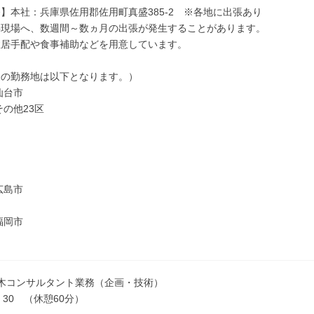
】本社：兵庫県佐用郡佐用町真盛385-2 ※各地に出張あり
事現場へ、数週間～数ヵ月の出張が発生することがあります。
住居手配や食事補助などを用意しています。
際の勤務地は以下となります。）
仙台市
その他23区
広島市
福岡市
木コンサルタント業務（企画・技術）
7：30 （休憩60分）