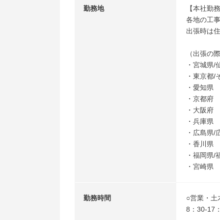
勤務地
【本社勤務
各地の工
出張時は
（出張の
・宮城県/
・東京都/
・愛知県
・京都府
・大阪府
・兵庫県
・広島県/
・香川県
・福岡県/
・宮崎県
勤務時間
○営業・土
8：30-1