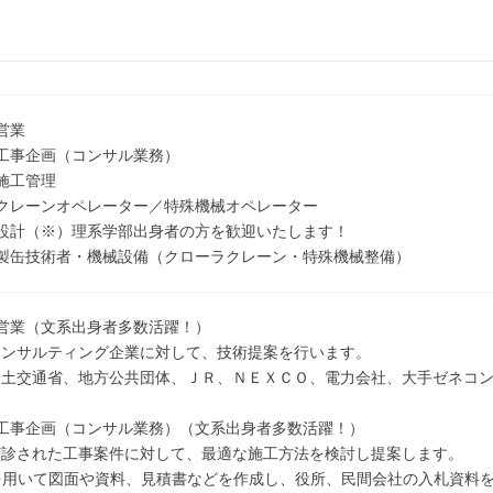
営業
工事企画（コンサル業務）
施工管理
クレーンオペレーター／特殊機械オペレーター
設計（※）理系学部出身者の方を歓迎いたします！
：製缶技術者・機械設備（クローラクレーン・特殊機械整備）
営業（文系出身者多数活躍！）
コンサルティング企業に対して、技術提案を行います。
国土交通省、地方公共団体、ＪＲ、ＮＥＸＣＯ、電力会社、大手ゼネコ
工事企画（コンサル業務）（文系出身者多数活躍！）
打診された工事案件に対して、最適な施工方法を検討し提案します。
を用いて図面や資料、見積書などを作成し、役所、民間会社の入札資料