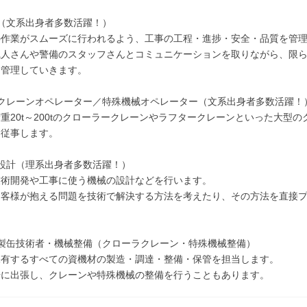
（文系出身者多数活躍！）
の作業がスムーズに行われるよう、工事の工程・進捗・安全・品質を管
職人さんや警備のスタッフさんとコミュニケーションを取りながら、限
、管理していきます。
：クレーンオペレーター／特殊機械オペレーター（文系出身者多数活躍！
重20t～200tのクローラークレーンやラフタークレーンといった大型
て従事します。
設計（理系出身者多数活躍！）
技術開発や工事に使う機械の設計などを行います。
お客様が抱える問題を技術で解決する方法を考えたり、その方法を直接
。
：製缶技術者・機械整備（クローラクレーン・特殊機械整備）
保有するすべての資機材の製造・調達・整備・保管を担当します。
場に出張し、クレーンや特殊機械の整備を行うこともあります。