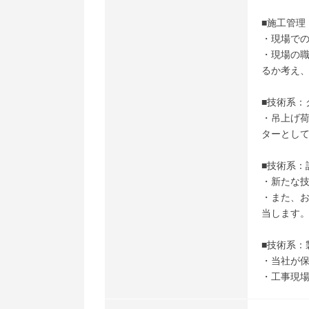
■施工管理
・現場で
・現場の
るか考え
■技術系
・吊上げ荷
ターとし
■技術系：
・新たな
・また、
当します
■技術系
・当社が
・工事現