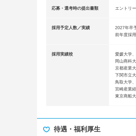
応募・選考時の提出書類
エントリ
採用予定人数／実績
2027年
前年度採用
採用実績校
愛媛大学
岡山商科
京都産業
下関市立
鳥取大学
宮崎産業
東京商船
待遇・福利厚生