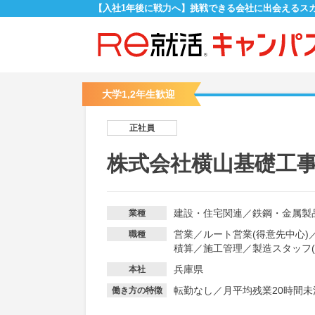
【入社1年後に戦力へ】挑戦できる会社に出会えるス
大学1,2年生歓迎
正社員
株式会社横山基礎工
建設・住宅関連
／
鉄鋼・金属製
業種
営業
／
ルート営業(得意先中心)
職種
積算
／
施工管理
／
製造スタッフ
兵庫県
本社
転勤なし
／
月平均残業20時間未
働き方の特徴