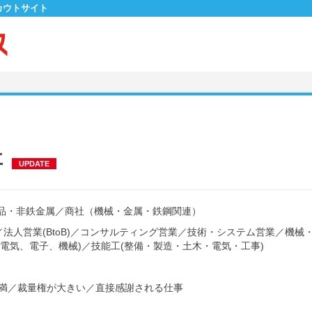
カウトサイト
事
UPDATE
品・非鉄金属
／
商社（機械・金属・鉄鋼関連）
／
法人営業(BtoB)
／
コンサルティング営業
／
技術・システム営業
／
機械
(電気、電子、機械)
／
技能工(整備・製造・土木・電気・工事)
満
／
裁量権が大きい
／
直接感謝される仕事